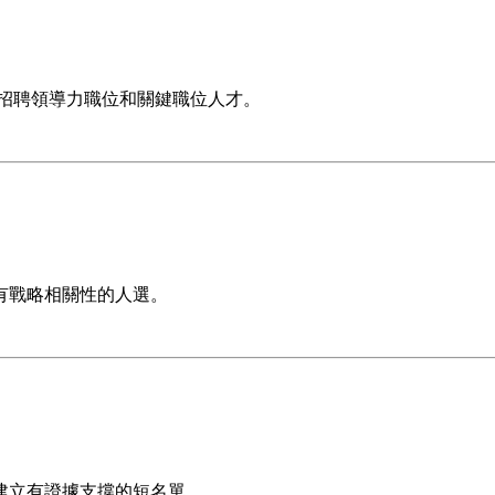
、判斷並招聘領導力職位和關鍵職位人才。
有戰略相關性的人選。
建立有證據支撐的短名單。