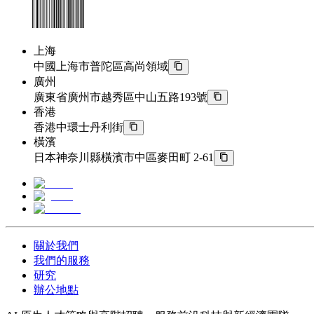
上海
中國上海市普陀區高尚領域
廣州
廣東省廣州市越秀區中山五路193號
香港
香港中環士丹利街
橫濱
日本神奈川縣橫濱市中區麥田町 2-61
關於我們
我們的服務
研究
辦公地點