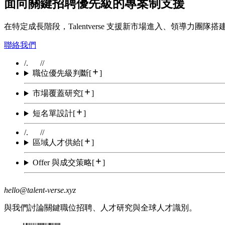
面向關鍵招聘優先級的專案制支援
在特定成長階段，Talentverse 支援新市場進入、領導力團
聯絡我們
/.
//
職位優先級判斷
[
]
市場覆蓋研究
[
]
短名單設計
[
]
/.
//
區域人才供給
[
]
Offer 與成交策略
[
]
hello@talent-verse.xyz
與我們討論關鍵職位招聘、人才研究與全球人才識別。