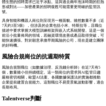
體生態的招聘需求已近乎冰點。這與過去兩年泡沫時期的狂熱
形成對比——加密產業的招聘復甦可能需要更明確的監管訊
號。
具身智能和機器人崗位則呈現另一種面貌。雖然數量不多（近
7天約3至5個），但涉及的企業包括小米、特斯拉等，且職位
描述中要求掌握大模型訓練框架與嵌入式系統開發。這是一個
前沿小批量佈局的領域，若融資環境改善或產品取得突破，可
能快速擴張。對於願意承擔早期風險的公司，現在是建立團隊
的好時機。
風險合規崗位的抗週期特質
風險合規類職位（如數據治理、反洗錢分析師）在近7天有5
個，數量雖小但持續穩定。這一類崗位的需求與AI監管日趨
嚴格密切相關，歐盟AI法案、各國數據保護法的實施都推動
企業提前建置合規能力。這類職位不易受景氣波動影響，適合
長期布局。
Talentverse判斷