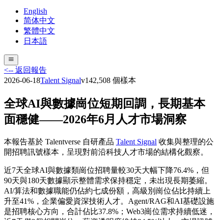
English
简体中文
繁體中文
日本語
<-- 返回報告
2026-06-18
Talent Signal
v
14
2,508
個樣本
全球AI與數據崗位短期回調，長期基本
面穩健——2026年6月人才市場洞察
本報告基於 Talentverse 自研產品
Talent Signal
收集與整理的公
開招聘訊號樣本，呈現對前沿科技人才市場的結構化觀察。
近7天全球AI與數據類崗位招聘量較30天大幅下降76.4%，但
90天與180天數據顯示整體需求保持穩定，未出現長期萎縮。
AI/算法和數據職能仍佔約七成份額，高級別崗位佔比持續上
升至41%，企業偏愛資深技術人才。Agent/RAG和AI基礎設施
是招聘核心方向，合計佔比37.8%；Web3崗位需求持續低迷，