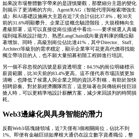
如果說市場整體數字帶來的是謹慎樂觀，那麼細分主題的變化
則揭示了更清晰的方向。Agent/RAG（智能代理與檢索增強生
成）和AI基礎設施兩大主題在近7天合計佔比37.8%，較30天
前的31.6%明顯攀升。企業正從概念驗證階段，大規模轉向生
產級部署，這可以直接從崗位描述中看出——要求候選人具備
端到端系統設計能力、熟悉LangChain或向量資料庫的職位顯
著增加。同時，高級別崗位佔比達41%，其中Director、Staff、
Architect等級別的需求穩定，顯示企業寧可花更高代價尋找能
獨立帶項目的人，也不願大量招募初階工程師進行培訓。
另一個不容忽視的訊號是薪資透明度：84.5%的崗位明確標示
薪資範圍，比30天前的83.4%更高。這不僅代表市場訊號更加
清晰，也降低了候選人與企業之間的資訊不對稱，有助於加快
招聘節奏。對於新經濟團隊而言，這意味著在與傳統科技巨頭
搶人時，可以更精準地設計薪酬方案，減少來回談判的時間損
耗。
Web3邊緣化與具身智能的潛力
反觀Web3/區塊鏈領域，近7天僅有3個相關崗位，佔比不到
1%。即便有金融巨頭如摩根大通仍在設立數字資產職位，整