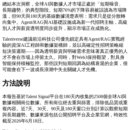
總結本次洞察，全球AI與數據人才市場正處於「短期噪音、
長期趨勢」的典型階段。短期76%的下降容易被誤讀為市場降
溫，但90天與180天的基線數據清楚表明：需求只是從分散轉
向集中。Agent/RAG與AI基礎設施成為新一代招聘主軸，高級
別人才與薪資透明度同步提升，顯示市場正在成熟化。
Talentverse建議前沿科技公司優先鎖定具有Agent/RAG實戰經
驗的資深AI工程師和數據架構師，並以高確定性招聘策略縮
短決策週期——因為透明薪資與明確需求意味著真正優秀的人
才不會在市場上停留太久。同時，對Web3保持觀望，對具身
智能保持積極監控。那些誤判短期回調為結構衰退的企業，很
可能會在下一波成長浪潮中失去關鍵人才先機。
方法說明
本報告基於Talent Signal平台在180天內收集的2508個全球AI與
數據相關崗位數據。所有崗位經去重與篩選，排除低品質或重
複內容。近7天、30天、90天及180天窗口分別計算以觀察短期
與長期趨勢。數據來源包括公開招聘平台及企業官網，時效性
截至2026年6月18日。