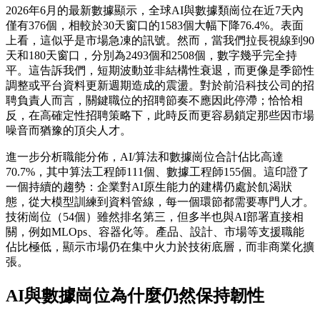
2026年6月的最新數據顯示，全球AI與數據類崗位在近7天內
僅有376個，相較於30天窗口的1583個大幅下降76.4%。表面
上看，這似乎是市場急凍的訊號。然而，當我們拉長視線到90
天和180天窗口，分別為2493個和2508個，數字幾乎完全持
平。這告訴我們，短期波動並非結構性衰退，而更像是季節性
調整或平台資料更新週期造成的震盪。對於前沿科技公司的招
聘負責人而言，關鍵職位的招聘節奏不應因此停滯；恰恰相
反，在高確定性招聘策略下，此時反而更容易鎖定那些因市場
噪音而猶豫的頂尖人才。
進一步分析職能分佈，AI/算法和數據崗位合計佔比高達
70.7%，其中算法工程師111個、數據工程師155個。這印證了
一個持續的趨勢：企業對AI原生能力的建構仍處於飢渴狀
態，從大模型訓練到資料管線，每一個環節都需要專門人才。
技術崗位（54個）雖然排名第三，但多半也與AI部署直接相
關，例如MLOps、容器化等。產品、設計、市場等支援職能
佔比極低，顯示市場仍在集中火力於技術底層，而非商業化擴
張。
AI與數據崗位為什麼仍然保持韌性