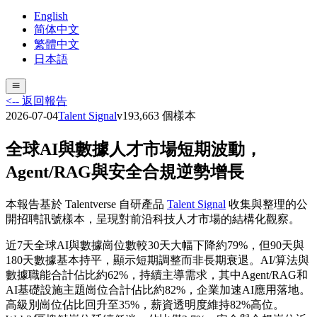
English
简体中文
繁體中文
日本語
<-- 返回報告
2026-07-04
Talent Signal
v
19
3,663
個樣本
全球AI與數據人才市場短期波動，
Agent/RAG與安全合規逆勢增長
本報告基於 Talentverse 自研產品
Talent Signal
收集與整理的公
開招聘訊號樣本，呈現對前沿科技人才市場的結構化觀察。
近7天全球AI與數據崗位數較30天大幅下降約79%，但90天與
180天數據基本持平，顯示短期調整而非長期衰退。AI/算法與
數據職能合計佔比約62%，持續主導需求，其中Agent/RAG和
AI基礎設施主題崗位合計佔比約82%，企業加速AI應用落地。
高級別崗位佔比回升至35%，薪資透明度維持82%高位。