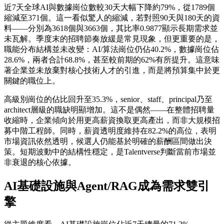
近7天全球AI與數據崗位數較30天大幅下降約79%，從1789個
縮減至371個。這一看似驚人的縮減，若對照90天與180天的資
料——分別為3618個與3663個，其比率0.9877顯示長期需求並
未瓦解。季度末的招聘節奏放緩是常見現象，但更重要的是，
職能分布結構並未改變：AI/算法崗位仍佔40.2%，數據崗位佔
28.6%，兩者合計68.8%，甚至較前期的62%有所提升。這意味
著企業並未放棄對核心技術人才的引進，而是將預算集中於更
關鍵的職位上。
高級別崗位的佔比回升至35.3%，senior、staff、principal乃至
architect層級的職缺明顯增加。這不是偶然——在整體招聘量
收縮時，企業傾向於用更高薪資換取更高產出，而非大規模招
募中階工程師。同時，薪資透明度維持在82.2%的高位，表明
市場資訊依然透明，候選人仍能基於明確的薪酬區間做出決
策。短期波動中的結構性穩定，是Talentverse判斷當前市場並
非衰退的核心依據。
AI基礎設施與Agent/RAG成為需求雙引
擎