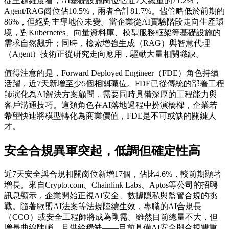
從主題維度看，AI基礎設施崗位佔近7天總量的71.2%，
Agent/RAG崗位佔10.5%，兩者合計81.7%。儘管略低於前期的
86%，但絕對主導地位未變。當企業從AI實驗階段走向生產環
境，對Kubernetes、向量資料庫、模型服務框架等基礎設施的
需求自然飆升；同時，檢索增強生成（RAG）與智慧代理
（Agent）技術正從研究走向應用，驅動大量相關職缺。
值得注意的是，Forward Deployed Engineer（FDE）角色持續
活躍，近7天新增至少5個相關職位。FDE已從傳統的部署工程
師演化為AI解決方案顧問，需要同時具備深厚的工程能力與
客戶溝通技巧。這類角色在AI落地過程中扮演橋樑，企業若
希望快速將模型轉化為商業價值，FDE是不可或缺的關鍵人
才。
安全合規異軍突起，低調但確定性高
近7天安全與合規相關崗位新增17個，佔比4.6%，較前期顯著
增長。來自Crypto.com、Chainlink Labs、Aptos等公司的招聘
訊息顯示，企業開始正視AI安全、數據隱私與監管合規的挑
戰。隨著歐盟AI法案等法規陸續生效，專職的AI合規長
（CCO）或安全工程師將成為剛需。雖然目前總量不大，但
增長曲線陡峭，且供給稀缺——目前具備AI安全與合規雙重