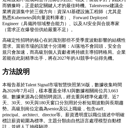
而猶豫時，正是鎖定關鍵人才的最佳時機。Talentverse建議企
業將資源集中於三個方向：資深AI基礎設施工程師（尤其是
熟悉Kubernetes與向量資料庫者）、Forward Deployed
Engineer（具備跨領域整合能力）、以及AI安全與合規專家
（需求正在爆發但供給嚴重不足）。
高確定性招聘的核心在於識別那些不受季度波動影響的結構性
需求。當前市場的訊號十分清晰：AI落地不會回頭，安全合
規只會加速，而高級別個人貢獻者將持續主導招聘格局。企業
若能在此刻精準出手，將在2027年的AI競爭中佔得先機。
方法說明
本報告基於Talent Signal市場智慧快照第56版，數據收集時間
為2026年7月4日，樣本覆蓋全球AI與數據相關崗位共3,663
個。數據來源為公開招聘資訊，經去重與標準化處理。近7
天、30天、90天與180天窗口分別用於分析短期波動與長期趨
勢。高級別崗位定義為senior及以上職級，包含staff、
principal、architect、director等。薪資透明度以職位描述中明確
標註薪資範圍為標準。主題分類由自然語言處理模型自動標
註，並經人工抽樣驗證。