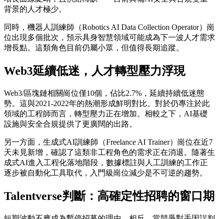
背景的人才極少。
同時，機器人訓練師（Robotics AI Data Collection Operator）崗
位出現多個批次，預示具身智慧領域可能成為下一波人才需求
增長點。這類角色目前仍屬小眾，但值得長期追蹤。
Web3延續低迷，人才轉型壓力浮現
Web3/區塊鏈相關崗位僅10個，佔比2.7%，延續持續低迷態
勢。這與2021-2022年的熱潮形成鮮明對比。對於仍專注於此
領域的工程師而言，轉型壓力正在增加。相較之下，AI基礎
設施與安全合規提供了更廣闊的出路。
另一方面，生成式AI訓練師（Freelance AI Trainer）崗位在近7
天未見新增，確認了這類非工程角色的需求正在消退。隨著生
成式AI進入工程化落地階段，數據標註與人工訓練的工作正
逐步被自動化工具取代，入門級崗位減少是不可逆的趨勢。
Talentverse判斷：高確定性招聘的窗口期
短期波動不應成為暫停招募的理由。相反，當競爭對手因誤判