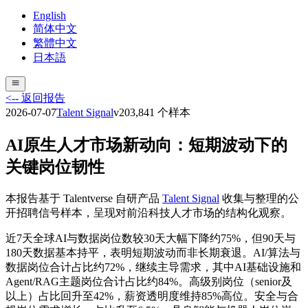
English
简体中文
繁體中文
日本語
<-- 返回报告
2026-07-07
Talent Signal
v
20
3,841
个样本
AI原生人才市场新动向：短期波动下的
关键岗位韧性
本报告基于 Talentverse 自研产品
Talent Signal
收集与整理的公
开招聘信号样本，呈现对前沿科技人才市场的结构化观察。
近7天全球AI与数据岗位数较30天大幅下降约75%，但90天与
180天数据基本持平，表明短期波动而非长期衰退。AI/算法与
数据岗位合计占比约72%，继续主导需求，其中AI基础设施和
Agent/RAG主题岗位合计占比约84%。高级别岗位（senior及
以上）占比回升至42%，薪资透明度维持85%高位。安全与合