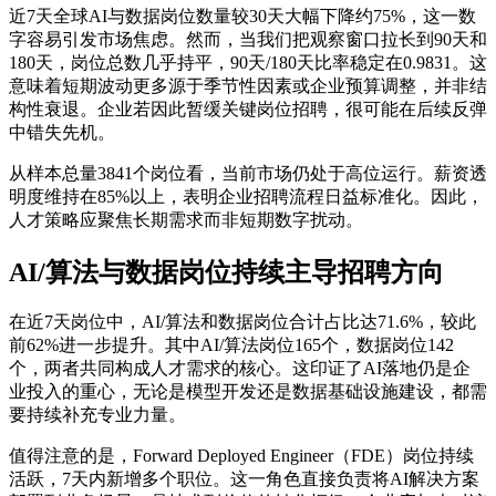
近7天全球AI与数据岗位数量较30天大幅下降约75%，这一数
字容易引发市场焦虑。然而，当我们把观察窗口拉长到90天和
180天，岗位总数几乎持平，90天/180天比率稳定在0.9831。这
意味着短期波动更多源于季节性因素或企业预算调整，并非结
构性衰退。企业若因此暂缓关键岗位招聘，很可能在后续反弹
中错失先机。
从样本总量3841个岗位看，当前市场仍处于高位运行。薪资透
明度维持在85%以上，表明企业招聘流程日益标准化。因此，
人才策略应聚焦长期需求而非短期数字扰动。
AI/算法与数据岗位持续主导招聘方向
在近7天岗位中，AI/算法和数据岗位合计占比达71.6%，较此
前62%进一步提升。其中AI/算法岗位165个，数据岗位142
个，两者共同构成人才需求的核心。这印证了AI落地仍是企
业投入的重心，无论是模型开发还是数据基础设施建设，都需
要持续补充专业力量。
值得注意的是，Forward Deployed Engineer（FDE）岗位持续
活跃，7天内新增多个职位。这一角色直接负责将AI解决方案