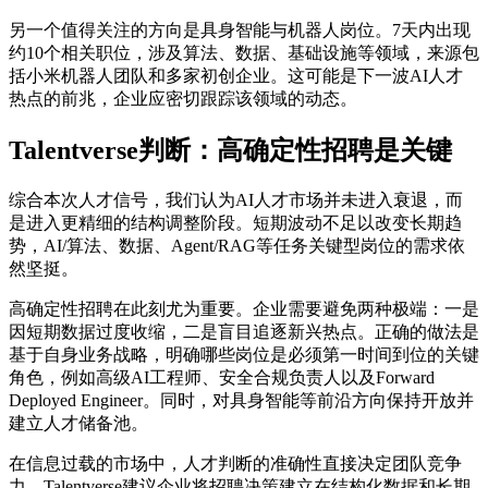
另一个值得关注的方向是具身智能与机器人岗位。7天内出现
约10个相关职位，涉及算法、数据、基础设施等领域，来源包
括小米机器人团队和多家初创企业。这可能是下一波AI人才
热点的前兆，企业应密切跟踪该领域的动态。
Talentverse判断：高确定性招聘是关键
综合本次人才信号，我们认为AI人才市场并未进入衰退，而
是进入更精细的结构调整阶段。短期波动不足以改变长期趋
势，AI/算法、数据、Agent/RAG等任务关键型岗位的需求依
然坚挺。
高确定性招聘在此刻尤为重要。企业需要避免两种极端：一是
因短期数据过度收缩，二是盲目追逐新兴热点。正确的做法是
基于自身业务战略，明确哪些岗位是必须第一时间到位的关键
角色，例如高级AI工程师、安全合规负责人以及Forward
Deployed Engineer。同时，对具身智能等前沿方向保持开放并
建立人才储备池。
在信息过载的市场中，人才判断的准确性直接决定团队竞争
力。Talentverse建议企业将招聘决策建立在结构化数据和长期