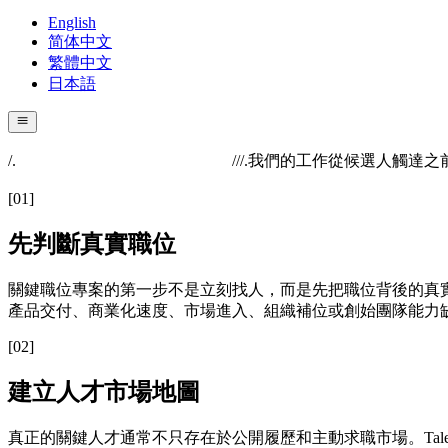
English
简体中文
繁體中文
日本語
/.
//
/.
我們的工作從候選人觸達之
[
01
]
先判斷真實職位
關鍵職位專案的第一步不是立刻找人，而是先把職位背後的真實任
產品交付、商業化速度、市場進入、組織補位或創始團隊能力
[
02
]
建立人才市場地圖
真正的關鍵人才通常不只存在於公開履歷和主動求職市場。Tal