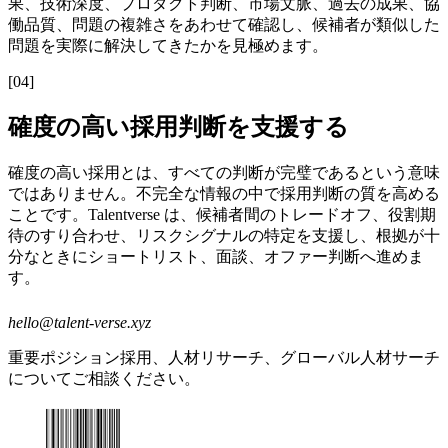
果、技術深度、プロダクト判断、市場文脈、過去の成果、協
働品質、問題の複雑さをあわせて確認し、候補者が類似した
問題を実際に解決してきたかを見極めます。
[
04
]
確度の高い採用判断を支援する
確度の高い採用とは、すべての判断が完璧であるという意味
ではありません。不完全な情報の中で採用判断の質を高める
ことです。Talentverse は、候補者間のトレードオフ、役割期
待のすり合わせ、リスクシグナルの特定を支援し、根拠が十
分なときにショートリスト、面談、オファー判断へ進めま
す。
hello@talent-verse.xyz
重要ポジション採用、人材リサーチ、グローバル人材サーチ
についてご相談ください。