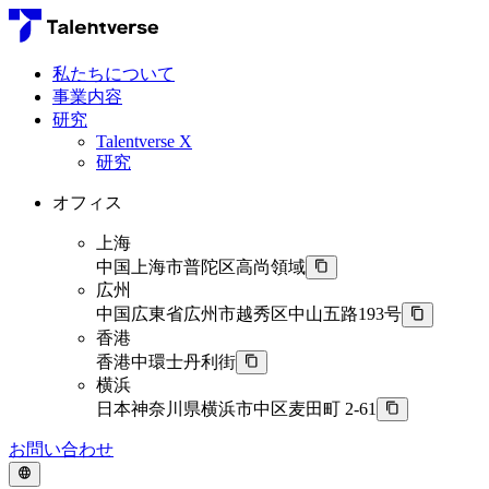
私たちについて
事業内容
研究
Talentverse X
研究
オフィス
上海
中国上海市普陀区高尚領域
広州
中国広東省広州市越秀区中山五路193号
香港
香港中環士丹利街
横浜
日本神奈川県横浜市中区麦田町 2-61
お問い合わせ