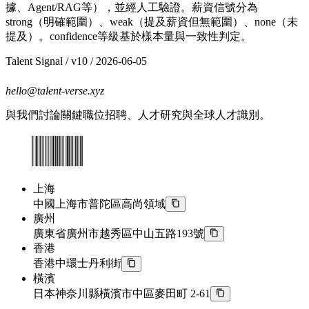
據、Agent/RAG等），並經人工驗證。薪資信號分為
strong（明確範圍）、weak（提及薪資但無範圍）、none（未
提及）。confidence等級基於樣本量與一致性判定。
Talent Signal
/ v
10
/
2026-06-05
hello@talent-verse.xyz
與我們討論關鍵職位招聘、人才研究與全球人才識別。
上海
中國上海市普陀區高尚領域
廣州
廣東省廣州市越秀區中山五路193號
香港
香港中環士丹利街
橫濱
日本神奈川縣橫濱市中區麥田町 2-61