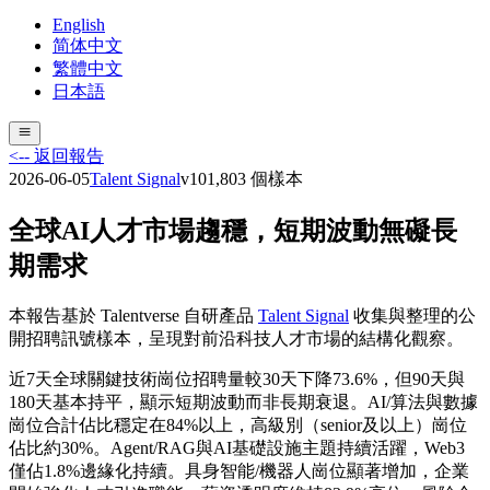
English
简体中文
繁體中文
日本語
<-- 返回報告
2026-06-05
Talent Signal
v
10
1,803
個樣本
全球AI人才市場趨穩，短期波動無礙長
期需求
本報告基於 Talentverse 自研產品
Talent Signal
收集與整理的公
開招聘訊號樣本，呈現對前沿科技人才市場的結構化觀察。
近7天全球關鍵技術崗位招聘量較30天下降73.6%，但90天與
180天基本持平，顯示短期波動而非長期衰退。AI/算法與數據
崗位合計佔比穩定在84%以上，高級別（senior及以上）崗位
佔比約30%。Agent/RAG與AI基礎設施主題持續活躍，Web3
僅佔1.8%邊緣化持續。具身智能/機器人崗位顯著增加，企業