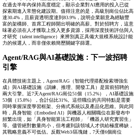
在過去半年內保持高度穩定，顯示企業對AI應用的投入已從
探索期進入常態化建設期。值得注意的是，高級別崗位佔比高
達30.4%，且薪資透明度達到83.9%，說明企業願意為經驗豐
富的架構師、首席工程師開出明確的高薪。對於招聘方，這意
味著必須在人才獲取上投入更多資源，採用深度技術評估與人
才研究（talent intelligence）來辨別真正具備大規模系統設計能
力的候選人，而非僅依賴簡歷關鍵字篩選。
Agent/RAG與AI基礎設施：下一波招聘
引擎
在具體技術主題上，Agent/RAG（智能代理搭配檢索增強生
成）與AI基礎設施（訓練、推理、開發工具）是當前招聘的
兩大引擎。近7天Agent/RAG崗位51個（15.2%），AI基礎設施
53個（15.8%），合計佔比31%。這些職位的共同特點是需要
同時掌握深度學習框架、分佈式系統以及產品化思維。與此同
時，具身智能（Embodied AI）與機器人相關職位在新發布中
頻繁出現，如「具身智能算法工程師」「機器人研究實習生」
等。儘管絕對數量尚小，但考慮到該領域人才供給極度稀缺，
其戰略意義不可低估。反觀Web3/區塊鏈，7天僅6個崗位