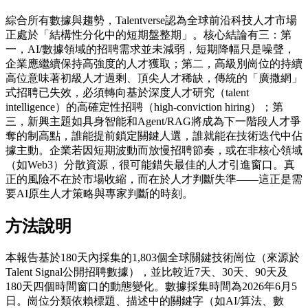
綜合所有數據與趨勢，Talentverse認為全球前沿科技人才市場
正處於「結構性分化中的短期盤整期」。核心結論有三：第
一，AI/數據領域的招聘需求並未減弱，短期降幅只是噪聲，
企業應繼續保持高強度的人才獲取；第二，高級別崗位的持續
高位意味著初級人才過剩、頂尖人才稀缺，傳統的「廣撒網」
式招聘已失效，必須轉向基於深度人才研究（talent
intelligence）的高確定性招聘（high-conviction hiring）；第
三，新興主題如具身智能和Agent/RAG將成為下一階段人才爭
奪的制高點，誰能提前鎖定關鍵人選，誰就能在技術迭代中佔
據主動。企業若因短期波動而放慢招聘節奏，或在非核心領域
（如Web3）分散資源，很可能錯失最佳的人才引進窗口。真
正的風險不在於市場收縮，而在於人才判斷失準——這正是需
要AI原生人才策略與專家判斷的時刻。
方法說明
本報告基於180天內採集的1,803個全球關鍵技術崗位（來源於
Talent Signal公開招聘數據），並比較近7天、30天、90天及
180天四個時間窗口的動態變化。數據採集時間為2026年6月5
日。崗位分類依賴標題、描述中的關鍵字（如AI/算法、數