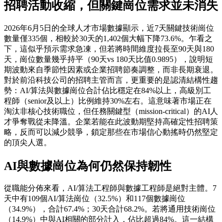
招聘活動收縮，但關鍵崗位需求並未消失
2026年6月5日的全球人才市場數據顯示，近7天關鍵技術崗位
數量僅335個，相較於30天的1,402個大幅下降73.6%。乍看之
下，這似乎預示需求急凍，但若將時間維度拉長至90天與180
天，崗位數量幾乎持平（90天vs 180天比值0.9895），說明短
期波動來自季節性因素或企業招聘節奏調整，而非長期衰退。
對於前沿科技公司的招聘主管而言，更重要的是認清結構性趨
勢：AI/算法與數據崗位合計佔比穩定在84%以上，高級別工
程師（senior及以上）比例維持30%左右。這意味著市場正在
淘汰非核心技術職位，但任務關鍵型（mission-critical）的AI人
才爭奪戰從未降溫。企業若能在此波動期堅持高確定性招聘策
略，反而可以減少競爭，鎖定那些在市場信心動搖時仍然堅定
的頂尖人選。
AI與數據崗位為何仍然保持韌性
從職能分佈來看，AI/算法工程師與數據工程師是絕對主體。7
天中有109個AI/算法崗位（32.5%）和117個數據崗位
（34.9%），合計67.4%；30天合計68.2%。若將通用技術崗位
（14.9%）中與AI相關的部分計入，佔比超過84%。這一結構