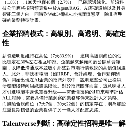
（1.8%），180天也僅48個（2.7%），已確認邊緣化。前沿科
技公司應將招聘預算集中於Agent/RAG、AI基礎設施以及具身
智能三個方向，同時對Web3相關人才持謹慎態度，除非有明
確的業務轉型計畫。
企業招聘模式：高級別、高透明、高確定
性
薪資透明度維持在高位（7天83.9%），這與高級別崗位的佔
比穩定在30%左右相互印證。企業越來越傾向於公開薪資範
圍，以降低溝通成本並吸引那些對市場行情敏銳的高價值候選
人。此外，非技術職能（如HRBP、會計經理、合作夥伴關
係）開始出現在AI企業的招聘列表中，說明這些公司正從純
研發階段轉向組織擴張階段。對於招聘團隊而言，這意味著人
才引進職能本身也需要升級——需要懂技術的HR來精準評估
AI工程師，需要具備行業洞察的業務夥伴來設計人才策略。
而風險合規崗位（7天7個，30天22個）的穩定存在，則為那些
注重長期穩健的企業提供了另一條人才配置思路。
Talentverse判斷：高確定性招聘是唯一解