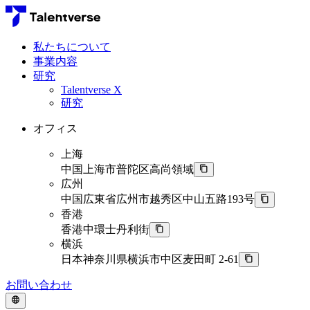
私たちについて
事業内容
研究
Talentverse X
研究
オフィス
上海
中国上海市普陀区高尚領域
広州
中国広東省広州市越秀区中山五路193号
香港
香港中環士丹利街
横浜
日本神奈川県横浜市中区麦田町 2-61
お問い合わせ