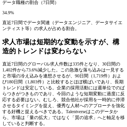
データ職種の割合（7日間）
34.9%
直近7日間でデータ関連（データエンジニア、データサイエ
ンティスト等）の求人が占める割合。
求人市場は短期的な変動を示すが、構
造的トレンドは変わらない
直近7日間のグローバル求人件数は335件となり、30日間の
1,402件から73.6%減少した。この急激な落ち込みは一見する
と市場の冷え込みを連想させるが、90日間（1,719件）およ
び180日間（1,803件）と比較するとほぼ横ばいであり、長期
トレンドは安定している。企業の採用活動には週単位でのば
らつきがつきものであり、今回のような短期変動に過度に反
応する必要はない。むしろ、競合他社が採用を一時的に停滞
させるタイミングを捉え、優秀な人材へのアプローチを強化
する好機と捉えるべきである。Talentverseはこのデータか
ら、市場は「量の拡大」ではなく「質の追求」へと軸足を移
していると判断する。