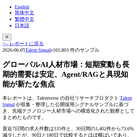
English
简体中文
繁體中文
日本語
<-- レポートに戻る
2026-06-05
Talent Signal
v
10
1,803
件のサンプル
グローバルAI人材市場：短期変動も長
期的需要は安定、Agent/RAGと具現知
能が新たな焦点
本レポートは、Talentverse の自社リサーチプロダクト
Talent
Signal
が収集・整理した公開採用シグナルサンプルに基づ
き、先端テクノロジー人材市場への構造化された観察として
まとめたものです。
直近7日間の求人件数は335件と、30日間の1,402件から73.6%
減少したが、90日と180日で比較するとほぼ横ばいであり、