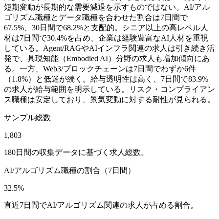
短期変動が長期的な需要減退を示すものではない。AI/アル
ゴリズム職種とデータ職種を合わせた割合は7日間で
67.5%、30日間で68.2%と支配的。シニア以上の高レベル人
材は7日間で30.4%を占め、企業は経験豊富なAI人材を重視
している。Agent/RAGやAIインフラ関連の求人は引き続き活
発で、具現知能（Embodied AI）分野の求人も増加傾向にあ
る。一方、Web3/ブロックチェーンは7日間でわずか6件
（1.8%）と低迷が続く。給与透明性は高く、7日間で83.9%
の求人が給与範囲を明示している。リスク・コンプライアン
ス職種は安定しており、景気変動に対する耐性が見られる。
サンプル総数
1,803
180日間の収集データに基づく求人総数。
AI/アルゴリズム職種の割合（7日間）
32.5%
直近7日間でAI/アルゴリズム関連の求人が占める割合。