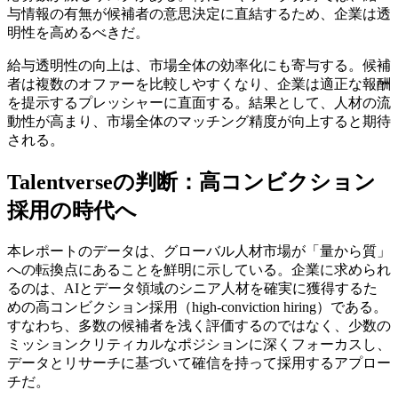
与情報の有無が候補者の意思決定に直結するため、企業は透
明性を高めるべきだ。
給与透明性の向上は、市場全体の効率化にも寄与する。候補
者は複数のオファーを比較しやすくなり、企業は適正な報酬
を提示するプレッシャーに直面する。結果として、人材の流
動性が高まり、市場全体のマッチング精度が向上すると期待
される。
Talentverseの判断：高コンビクション
採用の時代へ
本レポートのデータは、グローバル人材市場が「量から質」
への転換点にあることを鮮明に示している。企業に求められ
るのは、AIとデータ領域のシニア人材を確実に獲得するた
めの高コンビクション採用（high-conviction hiring）である。
すなわち、多数の候補者を浅く評価するのではなく、少数の
ミッションクリティカルなポジションに深くフォーカスし、
データとリサーチに基づいて確信を持って採用するアプロー
チだ。