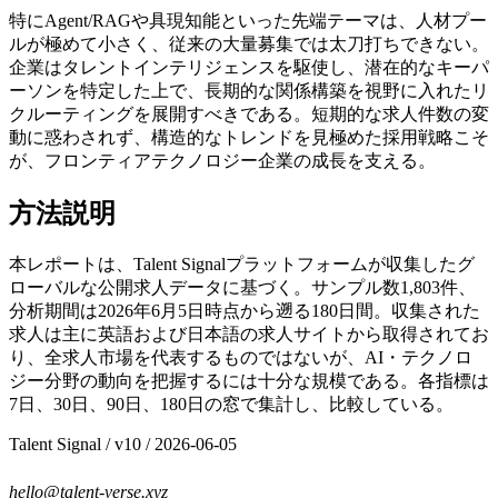
特にAgent/RAGや具現知能といった先端テーマは、人材プー
ルが極めて小さく、従来の大量募集では太刀打ちできない。
企業はタレントインテリジェンスを駆使し、潜在的なキーパ
ーソンを特定した上で、長期的な関係構築を視野に入れたリ
クルーティングを展開すべきである。短期的な求人件数の変
動に惑わされず、構造的なトレンドを見極めた採用戦略こそ
が、フロンティアテクノロジー企業の成長を支える。
方法説明
本レポートは、Talent Signalプラットフォームが収集したグ
ローバルな公開求人データに基づく。サンプル数1,803件、
分析期間は2026年6月5日時点から遡る180日間。収集された
求人は主に英語および日本語の求人サイトから取得されてお
り、全求人市場を代表するものではないが、AI・テクノロ
ジー分野の動向を把握するには十分な規模である。各指標は
7日、30日、90日、180日の窓で集計し、比較している。
Talent Signal
/ v
10
/
2026-06-05
hello@talent-verse.xyz