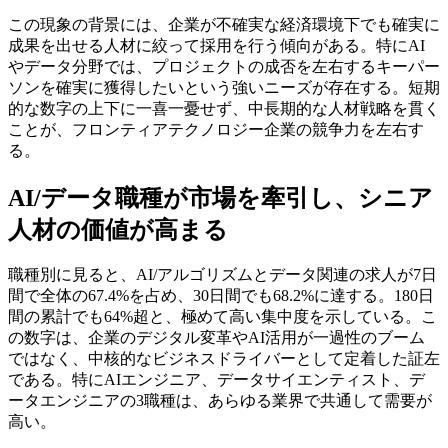
この現象の背景には、企業が不確実な経済環境下でも確実に
成果を出せる人材に絞って採用を行う傾向がある。特にAI
やデータ分野では、プロジェクトの成否を左右するキーパー
ソンを確実に獲得したいという強いニーズが存在する。短期
的な数字の上下に一喜一憂せず、中長期的な人材戦略を貫く
ことが、フロンティアテクノロジー企業の競争力を左右す
る。
AI/データ職種が市場を牽引し、シニア
人材の価値が高まる
職種別に見ると、AI/アルゴリズムとデータ関連の求人が7日
間で全体の67.4%を占め、30日間でも68.2%に達する。180日
間の累計でも64%超と、極めて高い集中度を示している。こ
の数字は、企業のデジタル変革やAI活用が一過性のブーム
ではなく、中核的なビジネスドライバーとして定着した証左
である。特にAIエンジニア、データサイエンティスト、デ
ータエンジニアの3職種は、あらゆる業界で共通して需要が
高い。