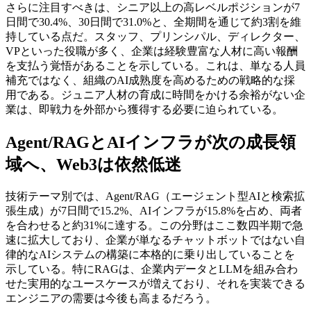
さらに注目すべきは、シニア以上の高レベルポジションが7
日間で30.4%、30日間で31.0%と、全期間を通じて約3割を維
持している点だ。スタッフ、プリンシパル、ディレクター、
VPといった役職が多く、企業は経験豊富な人材に高い報酬
を支払う覚悟があることを示している。これは、単なる人員
補充ではなく、組織のAI成熟度を高めるための戦略的な採
用である。ジュニア人材の育成に時間をかける余裕がない企
業は、即戦力を外部から獲得する必要に迫られている。
Agent/RAGとAIインフラが次の成長領
域へ、Web3は依然低迷
技術テーマ別では、Agent/RAG（エージェント型AIと検索拡
張生成）が7日間で15.2%、AIインフラが15.8%を占め、両者
を合わせると約31%に達する。この分野はここ数四半期で急
速に拡大しており、企業が単なるチャットボットではない自
律的なAIシステムの構築に本格的に乗り出していることを
示している。特にRAGは、企業内データとLLMを組み合わ
せた実用的なユースケースが増えており、それを実装できる
エンジニアの需要は今後も高まるだろう。