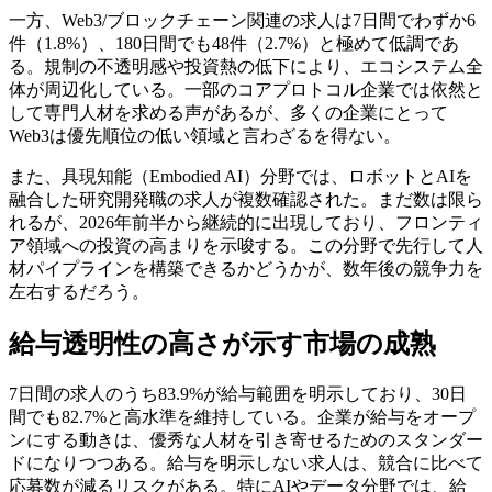
一方、Web3/ブロックチェーン関連の求人は7日間でわずか6
件（1.8%）、180日間でも48件（2.7%）と極めて低調であ
る。規制の不透明感や投資熱の低下により、エコシステム全
体が周辺化している。一部のコアプロトコル企業では依然と
して専門人材を求める声があるが、多くの企業にとって
Web3は優先順位の低い領域と言わざるを得ない。
また、具現知能（Embodied AI）分野では、ロボットとAIを
融合した研究開発職の求人が複数確認された。まだ数は限ら
れるが、2026年前半から継続的に出現しており、フロンティ
ア領域への投資の高まりを示唆する。この分野で先行して人
材パイプラインを構築できるかどうかが、数年後の競争力を
左右するだろう。
給与透明性の高さが示す市場の成熟
7日間の求人のうち83.9%が給与範囲を明示しており、30日
間でも82.7%と高水準を維持している。企業が給与をオープ
ンにする動きは、優秀な人材を引き寄せるためのスタンダー
ドになりつつある。給与を明示しない求人は、競合に比べて
応募数が減るリスクがある。特にAIやデータ分野では、給