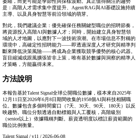
萎縮，而更可能是季節性與採樣波動。真正值得關注的趨勢
是：高階人才需求集中度提升、Agent/RAG與AI基礎設施持續
主導、以及具身智慧等前沿領域的萌芽。
對此，我們建議企業：優先確保任務關鍵型職位的招聘節奏，
將資源投入高階AI與數據人才；同時，開始建立具身智慧領
域的人才地圖，以應對下一波技術浪潮。在市場信息不對稱的
環境中，高確定性招聘能力——即透過深度人才研究與精準判
斷來降低決策風險——將成為企業獲取競爭優勢的核心武器。
盲目縮減或跟風擴張皆非上策，唯有基於數據與洞察的精準人
才策略，方能贏得未來。
方法說明
本報告基於Talent Signal全球公開職位數據，樣本來自2025年
12月11日至2026年6月8日期間收集的1958個AI與科技相關職
位。數據包含多個時間窗口（7天、30天、90天、180天）以反
映趨勢。職位分類透過自動標籤與人工覆核，高階級別
（senior以上）依據職稱判斷。薪資透明度以標註薪資範圍的
職位比例衡量。
Talent Signal
/ v
11
/
2026-06-08