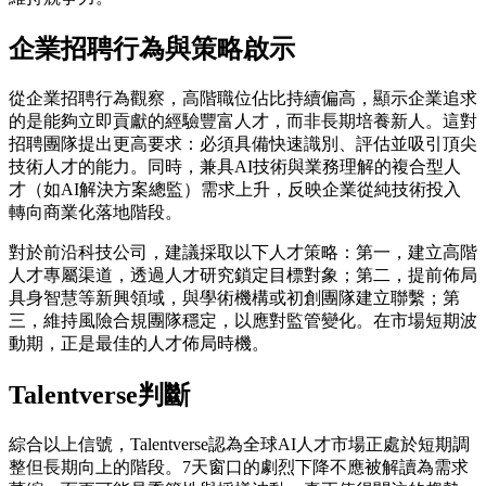
企業招聘行為與策略啟示
從企業招聘行為觀察，高階職位佔比持續偏高，顯示企業追求
的是能夠立即貢獻的經驗豐富人才，而非長期培養新人。這對
招聘團隊提出更高要求：必須具備快速識別、評估並吸引頂尖
技術人才的能力。同時，兼具AI技術與業務理解的複合型人
才（如AI解決方案總監）需求上升，反映企業從純技術投入
轉向商業化落地階段。
對於前沿科技公司，建議採取以下人才策略：第一，建立高階
人才專屬渠道，透過人才研究鎖定目標對象；第二，提前佈局
具身智慧等新興領域，與學術機構或初創團隊建立聯繫；第
三，維持風險合規團隊穩定，以應對監管變化。在市場短期波
動期，正是最佳的人才佈局時機。
Talentverse判斷
綜合以上信號，Talentverse認為全球AI人才市場正處於短期調
整但長期向上的階段。7天窗口的劇烈下降不應被解讀為需求