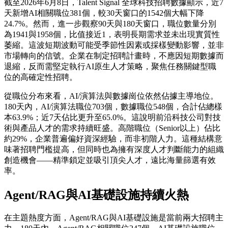
截至2026年6月8日，Talent Signal 全球科技招聘數據顯示，近7
天新增AI相關職位381個，較30天窗口的1542個大幅下降
24.7%。然而，進一步觀察90天與180天窗口，職位數量分別
為1941與1958個，比值接近1，表明長期需求並未出現實質性
萎縮。這波短期波動可能受季節性因素或採樣變動影響，並非
市場轉向的信號。企業在制定招聘計畫時，不應因短期數據而
退縮，反而需堅定執行AI原生人才策略，聚焦任務關鍵型職
位的高確定性招聘。
從職位分布來看，AI/演算法與數據崗位依然佔據主導地位。
180天內，AI/演算法職位703個，數據職位548個，合計佔總樣
本63.9%；近7天佔比更升至65.0%。這說明前沿科技公司對技
術與產品人才的需求持續旺盛。高階職位（Senior以上）佔比
約29%，企業普遍偏好資深經驗，而非初階人力。這種結構意
味著招聘門檻提高，但同時也為擁有深度人才判斷能力的組織
創造機會——精準鎖定並吸引頂尖人才，遠比海量篩選有效
率。
Agent/RAG與AI基礎設施持續火熱
在主題熱度方面，Agent/RAG與AI基礎設施是當前兩大招聘主