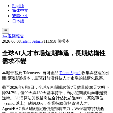
English
简体中文
繁體中文
日本語
<-- 返回報告
2026-06-08
Talent Signal
v
11
1,958
個樣本
全球AI人才市場短期降溫，長期結構性
需求不變
本報告基於 Talentverse 自研產品
Talent Signal
收集與整理的公
開招聘訊號樣本，呈現對前沿科技人才市場的結構化觀察。
截至2026年6月8日，全球AI相關職位近7天數量較30天大幅下
降24.7%，但90天與180天基本持平，顯示短期波動而非趨勢
逆轉。AI/演算法與數據崗位合計佔比超過80%，高階職位
（senior以上）佔約30%，企業持續偏好資深人才。
Agent/RAG與AI基礎設施仍是招聘主力，Web3需求持續低