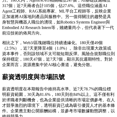
力。180天內，Agent/RAG相關職位247個，AI基礎設施職位
317個；近7天兩者合計105個，佔27.6%。這些職位涵蓋AI
Agent工程師、RAG系統專家、ML平台工程師等，反映企業
正加速將AI落地到產品與服務中。另一值得關注的趨勢是具
身智慧與機器人職位的湧現，如Robotics Systems Engineer與
Embodied AI Research Intern等，雖總量尚小，但代表著下一代
前沿技術的佈局方向。
相比之下，Web3/區塊鏈職位持續邊緣化。180天僅49個
（2.5%），近7天更降至4個（1.0%）。除非出現重大政策或
資本事件，否則該領域不太可能短期反彈。風險合規類職位則
保持穩定，180天47個，近7天7個，顯示其抗週期特性。對於
企業而言，資源應集中於AI核心賽道，避免分散。
薪資透明度與市場訊號
薪資透明度在本期報告中維持高水準。近7天78.7%的職位標
明薪資範圍，30天為81.6%，180天則在84%以上。這不僅有利
於求職者判斷機會，也為企業提供清晰的市場定價參考。在人
才競爭激烈的環境下，透明薪資已成為吸引優質人才的基本條
件。企業應主動公開薪酬結構，並參考市場數據動態調整，以
維持競爭力。