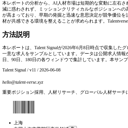
本レポートの分析から、AI人材市場は短期的な変動に左右さ
減に惑わされず、ミッションクリティカルなポジションへの高確
が高まっており、早期の発掘と迅速な意思決定が競争優位を
材が共感できる環境を整えることが求められます。Talentv
方法説明
本レポートは、Talent Signalが2026年6月8日時点で収集
一意な求人をサンプルとしています。データは公開求人情報か
日、90日、180日の各ウィンドウで集計しています。本サ
Talent Signal
/ v
11
/
2026-06-08
hello@talent-verse.xyz
重要ポジション採用、人材リサーチ、グローバル人材サーチ
上海