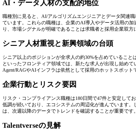
AI・データ人材の支配的地位
職種別に見ると、AI/アルゴリズムエンジニアとデータ関連職種
ています。これらの職種は、企業のAI導入やデータ活用の加
り、市場シグナルが明確であることは求職者と採用企業双方
シニア人材重視と新興領域の台頭
シニア以上のポジションが全求人の約30%を占めていることは
といったフロンティア領域では、新たな求人が出現し始めて
Agent/RAGやAIインフラは依然として採用のホットス
企業行動とリスク要因
リスク・コンプライアンス職種は180日間で47件と安定してお
低調が続いており、エコシステムの周辺化が進んでいます。
は、次週以降のデータでトレンドを確認することが重要です
Talentverseの見解