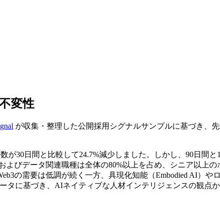
的不変性
ignal
が収集・整理した公開採用シグナルサンプルに基づき、先
人件数が30日間と比較して24.7%減少しました。しかし、90日
よびデータ関連職種は全体の80%以上を占め、シニア以上のポジシ
b3の需要は低調が続く一方、具現化知能（Embodied AI
58件の求人データに基づき、AIネイティブな人材インテリジェンスの