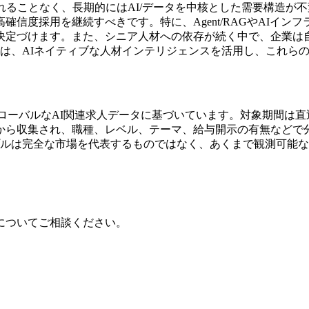
れることなく、長期的にはAI/データを中核とした需要構造が
信度採用を継続すべきです。特に、Agent/RAGやAIイ
決定づけます。また、シニア人材への依存が続く中で、企業は
erseは、AIネイティブな人材インテリジェンスを活用し、こ
したグローバルなAI関連求人データに基づいています。対象期間は直近18
ら収集され、職種、レベル、テーマ、給与開示の有無などで分
ンプルは完全な市場を代表するものではなく、あくまで観測可能
についてご相談ください。