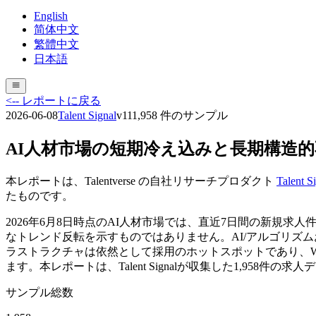
English
简体中文
繁體中文
日本語
<-- レポートに戻る
2026-06-08
Talent Signal
v
11
1,958
件のサンプル
AI人材市場の短期冷え込みと長期構造
本レポートは、Talentverse の自社リサーチプロダクト
Talent S
たものです。
2026年6月8日時点のAI人材市場では、直近7日間の新規求
なトレンド反転を示すものではありません。AI/アルゴリズムお
ラストラクチャは依然として採用のホットスポットであり、We
ます。本レポートは、Talent Signalが収集した1,9
サンプル総数