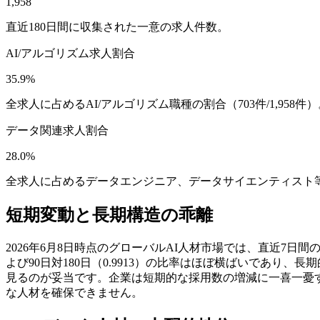
1,958
直近180日間に収集された一意の求人件数。
AI/アルゴリズム求人割合
35.9%
全求人に占めるAI/アルゴリズム職種の割合（703件/1,958件
データ関連求人割合
28.0%
全求人に占めるデータエンジニア、データサイエンティスト等の割
短期変動と長期構造の乖離
2026年6月8日時点のグローバルAI人材市場では、直近7日間の
よび90日対180日（0.9913）の比率はほぼ横ばいであ
見るのが妥当です。企業は短期的な採用数の増減に一喜一憂
な人材を確保できません。