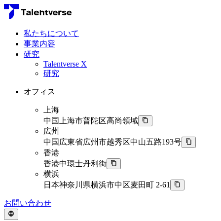
私たちについて
事業内容
研究
Talentverse X
研究
オフィス
上海
中国上海市普陀区高尚領域
広州
中国広東省広州市越秀区中山五路193号
香港
香港中環士丹利街
横浜
日本神奈川県横浜市中区麦田町 2-61
お問い合わせ