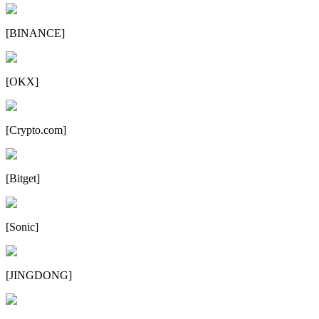
[
BINANCE
]
[
OKX
]
[
Crypto.com
]
[
Bitget
]
[
Sonic
]
[
JINGDONG
]