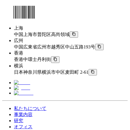
上海
中国上海市普陀区高尚領域
広州
中国広東省広州市越秀区中山五路193号
香港
香港中環士丹利街
横浜
日本神奈川県横浜市中区麦田町 2-61
私たちについて
事業内容
研究
オフィス