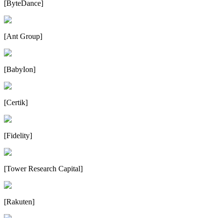
[
ByteDance
]
[
Ant Group
]
[
BabyIon
]
[
Certik
]
[
Fidelity
]
[
Tower Research Capital
]
[
Rakuten
]