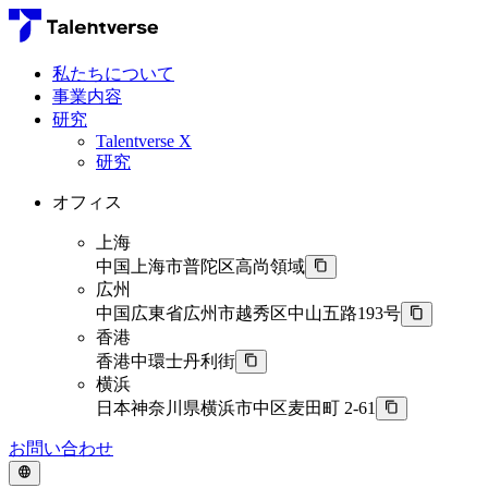
私たちについて
事業内容
研究
Talentverse X
研究
オフィス
上海
中国上海市普陀区高尚領域
広州
中国広東省広州市越秀区中山五路193号
香港
香港中環士丹利街
横浜
日本神奈川県横浜市中区麦田町 2-61
お問い合わせ