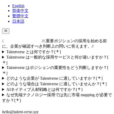
English
简体中文
繁體中文
日本語
/.
//
/.
重要ポジションの採用を始める前
に、企業が確認すべき判断上の問いに答えます。
//
Talentverse とは何ですか？
[
]
Talentverse は一般的な採用サービスと何が違いますか？
[
]
Talentverse はポジションの重要性をどう判断しますか？
[
]
どのような企業が Talentverse に適していますか？
[
]
どのような場合は Talentverse に適していませんか？
[
]
AIネイティブ人材戦略とは何ですか？
[
]
なぜ先端テクノロジー採用では先に市場 mapping が必要で
すか？
[
]
hello@talent-verse.xyz