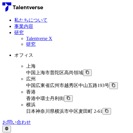
私たちについて
事業内容
研究
Talentverse X
研究
オフィス
上海
中国上海市普陀区高尚領域
広州
中国広東省広州市越秀区中山五路193号
香港
香港中環士丹利街
横浜
日本神奈川県横浜市中区麦田町 2-61
お問い合わせ