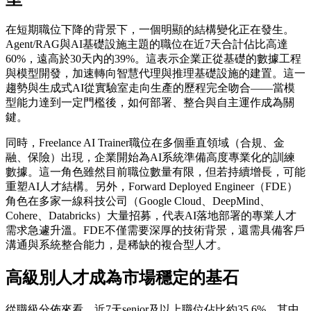
在短期職位下降的背景下，一個明顯的結構變化正在發生。
Agent/RAG與AI基礎設施主題的職位在近7天合計佔比高達
60%，遠高於30天內的39%。這表示企業正從基礎的數據工程
與模型開發，加速轉向智慧代理與推理基礎設施的建置。這一
趨勢與生成式AI從實驗室走向生產的歷程完全吻合——當模
型能力達到一定門檻後，如何部署、整合與自主運作成為關
鍵。
同時，Freelance AI Trainer職位在多個垂直領域（合規、金
融、保險）出現，企業開始為AI系統準備高度專業化的訓練
數據。這一角色雖然目前職位數量有限，但若持續增長，可能
重塑AI人才結構。另外，Forward Deployed Engineer（FDE）
角色在多家一線科技公司（Google Cloud、DeepMind、
Cohere、Databricks）大量招募，代表AI落地部署的專業人才
需求急遽升溫。FDE不僅需要深厚的技術背景，還需具備客戶
溝通與系統整合能力，是稀缺的複合型人才。
高級別人才成為市場穩定的基石
從職級分佈來看，近7天senior及以上職位佔比約35.6%，其中