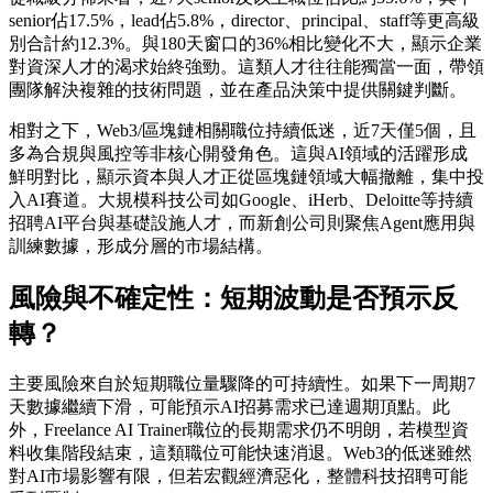
senior佔17.5%，lead佔5.8%，director、principal、staff等更高級
別合計約12.3%。與180天窗口的36%相比變化不大，顯示企業
對資深人才的渴求始終強勁。這類人才往往能獨當一面，帶領
團隊解決複雜的技術問題，並在產品決策中提供關鍵判斷。
相對之下，Web3/區塊鏈相關職位持續低迷，近7天僅5個，且
多為合規與風控等非核心開發角色。這與AI領域的活躍形成
鮮明對比，顯示資本與人才正從區塊鏈領域大幅撤離，集中投
入AI賽道。大規模科技公司如Google、iHerb、Deloitte等持續
招聘AI平台與基礎設施人才，而新創公司則聚焦Agent應用與
訓練數據，形成分層的市場結構。
風險與不確定性：短期波動是否預示反
轉？
主要風險來自於短期職位量驟降的可持續性。如果下一周期7
天數據繼續下滑，可能預示AI招募需求已達週期頂點。此
外，Freelance AI Trainer職位的長期需求仍不明朗，若模型資
料收集階段結束，這類職位可能快速消退。Web3的低迷雖然
對AI市場影響有限，但若宏觀經濟惡化，整體科技招聘可能