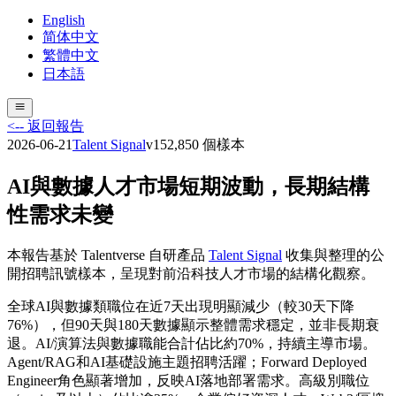
English
简体中文
繁體中文
日本語
<-- 返回報告
2026-06-21
Talent Signal
v
15
2,850
個樣本
AI與數據人才市場短期波動，長期結構
性需求未變
本報告基於 Talentverse 自研產品
Talent Signal
收集與整理的公
開招聘訊號樣本，呈現對前沿科技人才市場的結構化觀察。
全球AI與數據類職位在近7天出現明顯減少（較30天下降
76%），但90天與180天數據顯示整體需求穩定，並非長期衰
退。AI/演算法與數據職能合計佔比約70%，持續主導市場。
Agent/RAG和AI基礎設施主題招聘活躍；Forward Deployed
Engineer角色顯著增加，反映AI落地部署需求。高級別職位