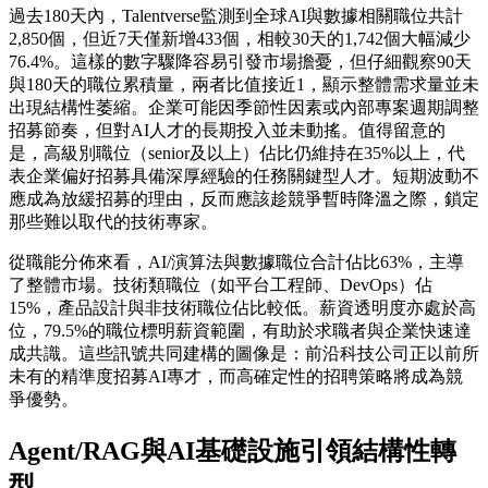
過去180天內，Talentverse監測到全球AI與數據相關職位共計
2,850個，但近7天僅新增433個，相較30天的1,742個大幅減少
76.4%。這樣的數字驟降容易引發市場擔憂，但仔細觀察90天
與180天的職位累積量，兩者比值接近1，顯示整體需求量並未
出現結構性萎縮。企業可能因季節性因素或內部專案週期調整
招募節奏，但對AI人才的長期投入並未動搖。值得留意的
是，高級別職位（senior及以上）佔比仍維持在35%以上，代
表企業偏好招募具備深厚經驗的任務關鍵型人才。短期波動不
應成為放緩招募的理由，反而應該趁競爭暫時降溫之際，鎖定
那些難以取代的技術專家。
從職能分佈來看，AI/演算法與數據職位合計佔比63%，主導
了整體市場。技術類職位（如平台工程師、DevOps）佔
15%，產品設計與非技術職位佔比較低。薪資透明度亦處於高
位，79.5%的職位標明薪資範圍，有助於求職者與企業快速達
成共識。這些訊號共同建構的圖像是：前沿科技公司正以前所
未有的精準度招募AI專才，而高確定性的招聘策略將成為競
爭優勢。
Agent/RAG與AI基礎設施引領結構性轉
型