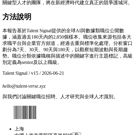
關鍵型人才的團隊，將在新經濟時代建立真正的競爭護城河。
方法說明
本報告基於Talent Signal提供的全球AI與數據類職位公開數
據，涵蓋過去180天內的2,850個樣本。職位收集來源包括各大
求職平台與企業官方頻道，經過去重與標準化處理。分析窗口
劃分為7天、30天、90天與180天，以觀察短期波動與長期趨
勢。職位分類依據職稱與描述中的關鍵字進行主題標記，高級
別定義為senior及以上職級。
Talent Signal
/ v
15
/
2026-06-21
hello@talent-verse.xyz
與我們討論關鍵職位招聘、人才研究與全球人才識別。
上海