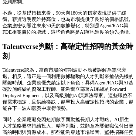
受到壓制。
不過，從基礎指標來看，90天與180天的穩定表現提供了緩
衝。薪資透明度維持高位，也為市場提供了良好的價格訊號。
企業應密切關注未來30天的數據變化，特別是Agent/RAG與
FDE相關職位的增減，這些角色將是AI落地進度的領先指標。
Talentverse判斷：高確定性招聘的黃金時
刻
Talentverse認為，當前市場的短期波動不應被誤解為需求衰
退。相反，這正是一個利用數據驅動的人才判斷來搶佔先機的
關鍵時刻。企業應優先鎖定以下角色：具備Agent/RAG與AI基
礎設施經驗的資深工程師、能夠獨立部署AI系統的Forward
Deployed Engineer，以及高級別的AI演算法專家。這些職位不
僅需求穩定，且供給稀缺，越早投入高確定性招聘的企業，越
能在下一波AI競賽中取得優勢。
同時，企業應避免因短期數字而動搖長期人才戰略。AI原生
人才策略要求持續投入、精準判斷，並願意為關鍵職位付出更
高的時間與資源成本。那些能夠穿越市場噪音、堅持招募任務