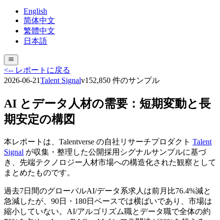
English
简体中文
繁體中文
日本語
<-- レポートに戻る
2026-06-21
Talent Signal
v
15
2,850
件のサンプル
AI とデータ人材の需要：短期変動と長
期安定の構図
本レポートは、Talentverse の自社リサーチプロダクト
Talent
Signal
が収集・整理した公開採用シグナルサンプルに基づ
き、先端テクノロジー人材市場への構造化された観察として
まとめたものです。
過去7日間のグローバルAI/データ系求人は前月比76.4%減と
急減したが、90日・180日ベースでは横ばいであり、市場は
縮小していない。AI/アルゴリズム職とデータ職で全体の約