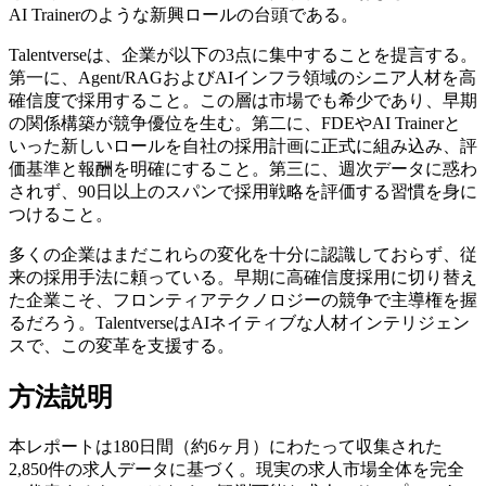
AI Trainerのような新興ロールの台頭である。
Talentverseは、企業が以下の3点に集中することを提言する。
第一に、Agent/RAGおよびAIインフラ領域のシニア人材を高
確信度で採用すること。この層は市場でも希少であり、早期
の関係構築が競争優位を生む。第二に、FDEやAI Trainerと
いった新しいロールを自社の採用計画に正式に組み込み、評
価基準と報酬を明確にすること。第三に、週次データに惑わ
されず、90日以上のスパンで採用戦略を評価する習慣を身に
つけること。
多くの企業はまだこれらの変化を十分に認識しておらず、従
来の採用手法に頼っている。早期に高確信度採用に切り替え
た企業こそ、フロンティアテクノロジーの競争で主導権を握
るだろう。TalentverseはAIネイティブな人材インテリジェン
スで、この変革を支援する。
方法説明
本レポートは180日間（約6ヶ月）にわたって収集された
2,850件の求人データに基づく。現実の求人市場全体を完全