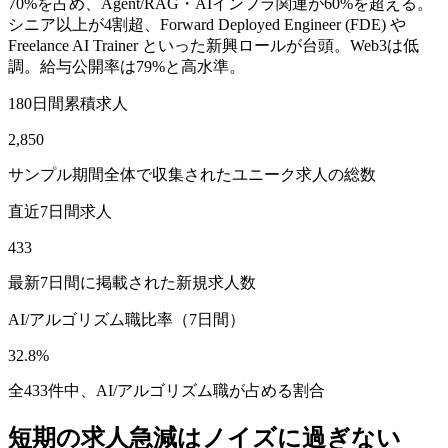
70%を占め、Agent/RAG・AIインフラ関連が60%を超える。
シニア以上が4割超、Forward Deployed Engineer (FDE) や
Freelance AI Trainer といった新興ロールが台頭。Web3は低
調。給与公開率は79%と高水準。
180日間累積求人
2,850
サンプル期間全体で収集されたユニーク求人の総数
直近7日間求人
433
最新7日間に掲載された新規求人数
AI/アルゴリズム職比率（7日間）
32.8%
全433件中、AI/アルゴリズム職が占める割合
短期の求人急減はノイズに過ぎない