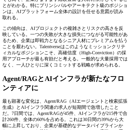
とがわかる。特にプリンシパルやアーキテクト級のポジショ
ンは、AIプラットフォーム全体の設計を任せる意図が読み
取れる。
この傾向は、AIプロジェクトの複雑さとリスクの高さを反
映している。一つの失敗が大きな損失につながる可能性があ
るため、企業は即戦力となるシニア人材にプレミアムを払う
ことを厭わない。Talentverseはこのようなミッションクリテ
ィカルなポジションこそ、高確信度（High-Conviction）の採
用アプローチが最も有効だと考える。一般的な大量採用では
なく、一人ひとりに深くコミットする戦略が求められる。
Agent/RAGとAIインフラが新たなフロ
ンティアに
最も顕著な変化は、Agent/RAG（AIエージェントと検索拡張
生成）とAIインフラ関連の求人が短期間で急増したこと
だ。7日間では、Agent/RAGが45件、AIインフラが215件で合
計260件、全体の60%を占める。これは30日間の39%から大
幅に上昇しており、企業が基礎的なデータパイプラインか