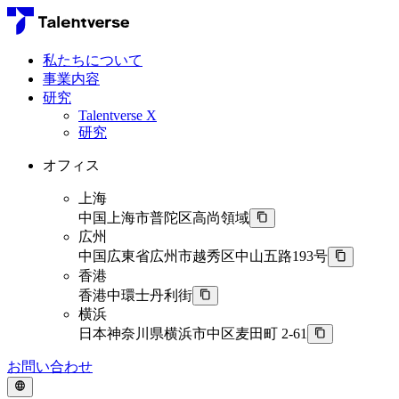
私たちについて
事業内容
研究
Talentverse X
研究
オフィス
上海
中国上海市普陀区高尚領域
広州
中国広東省広州市越秀区中山五路193号
香港
香港中環士丹利街
横浜
日本神奈川県横浜市中区麦田町 2-61
お問い合わせ