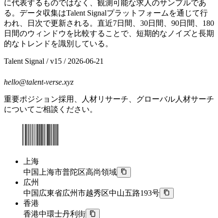
に代表するものではなく、観測可能な求人のサンプルであ
る。データ収集はTalent Signalプラットフォームを通じて行
われ、日次で更新される。直近7日間、30日間、90日間、180
日間のウィンドウを比較することで、短期的なノイズと長期
的なトレンドを識別している。
Talent Signal
/ v
15
/
2026-06-21
hello@talent-verse.xyz
重要ポジション採用、人材リサーチ、グローバル人材サーチ
についてご相談ください。
上海
中国上海市普陀区高尚領域
広州
中国広東省広州市越秀区中山五路193号
香港
香港中環士丹利街