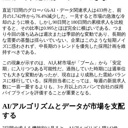
直近7日間のグローバルAI・データ関連求人は433件と、前
月の1,742件から76.4%減少した。一見すると市場の急激な冷
却のように映る。しかし90日間と180日間の累積求人を比較
すると、その比率は0.995とほぼ完全に横ばいである。つま
り今回の落ち込みは週次または季節的な変動であり、長期的
な需要の基盤は揺らいでいない。企業はこのような短期ノイ
ズに惑わされず、中長期のトレンドを優先した採用計画を維
持すべきである。
この現象が示すのは、AI人材市場が「ブーム」から「安定
期」に入りつつある可能性だ。過熱していた時期には週単位
でも大きな変動があったが、現在はより成熟した需給バラン
スに移行している。採用担当者にとっては、毎週の新規求人
数に一喜一憂するよりも、3ヶ月以上のスパンで自社の採用
パイプラインを評価することが重要となる。
AI/アルゴリズムとデータが市場を支配
する