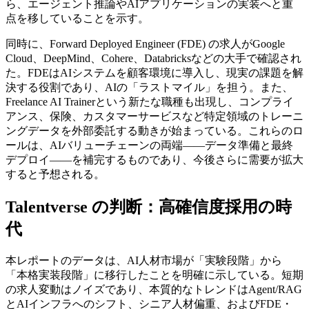
ら、エージェント推論やAIアプリケーションの実装へと重
点を移していることを示す。
同時に、Forward Deployed Engineer (FDE) の求人がGoogle
Cloud、DeepMind、Cohere、Databricksなどの大手で確認され
た。FDEはAIシステムを顧客環境に導入し、現実の課題を解
決する役割であり、AIの「ラストマイル」を担う。また、
Freelance AI Trainerという新たな職種も出現し、コンプライ
アンス、保険、カスタマーサービスなど特定領域のトレーニ
ングデータを外部委託する動きが始まっている。これらのロ
ールは、AIバリューチェーンの両端——データ準備と最終
デプロイ——を補完するものであり、今後さらに需要が拡大
すると予想される。
Talentverse の判断：高確信度採用の時
代
本レポートのデータは、AI人材市場が「実験段階」から
「本格実装段階」に移行したことを明確に示している。短期
の求人変動はノイズであり、本質的なトレンドはAgent/RAG
とAIインフラへのシフト、シニア人材偏重、およびFDE・