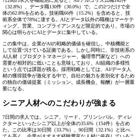
7日間の求人を機能別に見ると、AI/アルゴリズム職142件
（32.8%）、データ職130件（30.0%）で、この2つだけで全
体の62.8%を占める。技術職66件（15.2%）を含めると、技
術系全体で78%に達する。AIとデータ以外の職種はマーケテ
ィング、営業、コンプライアンスなど限定的であり、市場の
関心は明らかにAIとデータに集中している。
この集中は、企業がAIの戦略的価値を確信し、中核機能と
して位置づけている証拠である。しかし同時に、非技術系の
AI人材（プロダクトマネージャー、倫理専門家など）への
需要が相対的に低いことも意味しており、AI組織の多様性
という点では課題が残る。採用戦略としては、AI/データ人
材の獲得競争が激化する中で、自社の魅力を差別化するため
の独自の価値提案（ミッション、成長機会、報酬）が一層重
要になる。
シニア人材へのこだわりが強まる
7日間の求人では、シニア、リード、プリンシパル、ディレ
クターといったシニア以上が全体の35.6%（154件）を占め
た。この比率は30日間（33.7%）、90日間（32.1%）と比べ
ても高く、企業がますます経験豊富な人材に依存しているこ