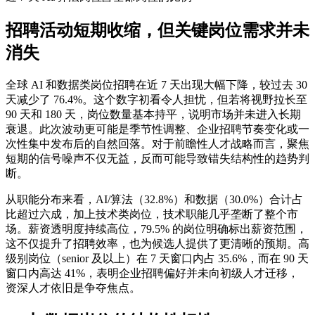
招聘活动短期收缩，但关键岗位需求并未
消失
全球 AI 和数据类岗位招聘在近 7 天出现大幅下降，较过去 30
天减少了 76.4%。这个数字初看令人担忧，但若将视野拉长至
90 天和 180 天，岗位数量基本持平，说明市场并未进入长期
衰退。此次波动更可能是季节性调整、企业招聘节奏变化或一
次性集中发布后的自然回落。对于前瞻性人才战略而言，聚焦
短期的信号噪声不仅无益，反而可能导致错失结构性的趋势判
断。
从职能分布来看，AI/算法（32.8%）和数据（30.0%）合计占
比超过六成，加上技术类岗位，技术职能几乎垄断了整个市
场。薪资透明度持续高位，79.5% 的岗位明确标出薪资范围，
这不仅提升了招聘效率，也为候选人提供了更清晰的预期。高
级别岗位（senior 及以上）在 7 天窗口内占 35.6%，而在 90 天
窗口内高达 41%，表明企业招聘偏好并未向初级人才迁移，
资深人才依旧是争夺焦点。