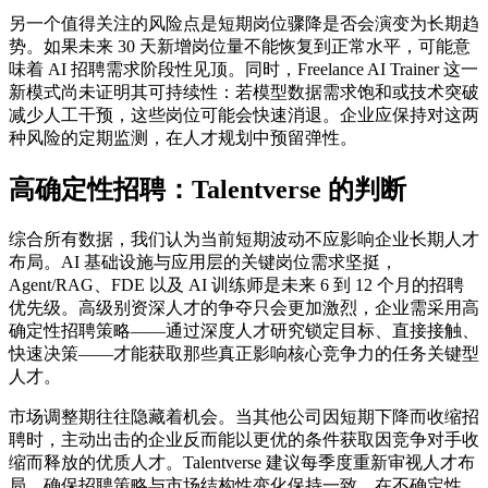
另一个值得关注的风险点是短期岗位骤降是否会演变为长期趋
势。如果未来 30 天新增岗位量不能恢复到正常水平，可能意
味着 AI 招聘需求阶段性见顶。同时，Freelance AI Trainer 这一
新模式尚未证明其可持续性：若模型数据需求饱和或技术突破
减少人工干预，这些岗位可能会快速消退。企业应保持对这两
种风险的定期监测，在人才规划中预留弹性。
高确定性招聘：Talentverse 的判断
综合所有数据，我们认为当前短期波动不应影响企业长期人才
布局。AI 基础设施与应用层的关键岗位需求坚挺，
Agent/RAG、FDE 以及 AI 训练师是未来 6 到 12 个月的招聘
优先级。高级别资深人才的争夺只会更加激烈，企业需采用高
确定性招聘策略——通过深度人才研究锁定目标、直接接触、
快速决策——才能获取那些真正影响核心竞争力的任务关键型
人才。
市场调整期往往隐藏着机会。当其他公司因短期下降而收缩招
聘时，主动出击的企业反而能以更优的条件获取因竞争对手收
缩而释放的优质人才。Talentverse 建议每季度重新审视人才布
局，确保招聘策略与市场结构性变化保持一致。在不确定性