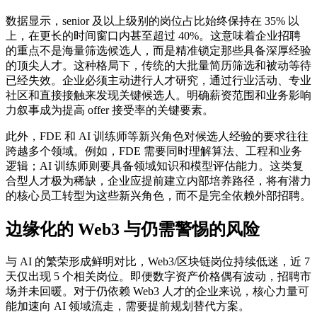
数据显示，senior 及以上级别的岗位占比始终保持在 35% 以
上，在更长的时间窗口内甚至超过 40%。这意味着企业招聘
的重点不是海量筛选候选人，而是精准锁定那些具备深厚经验
的顶尖人才。这种格局下，传统的大批量简历筛选和被动等待
已经失效。企业必须主动进行人才研究，通过行业活动、专业
社区和直接接触来发现关键候选人。明确薪资范围和业务影响
力叙事成为提高 offer 接受率的关键要素。
此外，FDE 和 AI 训练师等新兴角色对候选人经验的要求往往
跨越多个领域。例如，FDE 需要同时理解算法、工程和业务
逻辑；AI 训练师则要具备领域知识和模型评估能力。这类复
合型人才极为稀缺，企业应提前建立内部培养路径，将有潜力
的核心员工转型为这些新兴角色，而不是完全依赖外部招聘。
边缘化的 Web3 与仍需警惕的风险
与 AI 的繁荣形成鲜明对比，Web3/区块链岗位持续低迷，近 7
天仅出现 5 个相关岗位。即便数字资产价格偶有波动，招聘市
场并未回暖。对于仍依赖 Web3 人才的企业来说，核心力量可
能加速向 AI 领域流走，需要提前规划替代方案。