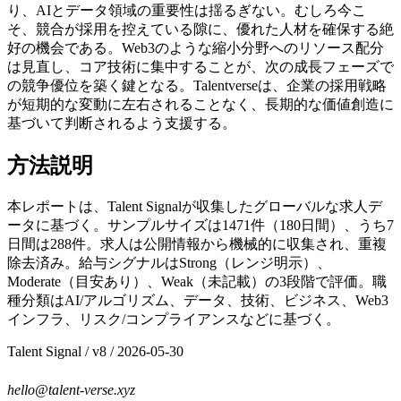
り、AIとデータ領域の重要性は揺るぎない。むしろ今こ
そ、競合が採用を控えている隙に、優れた人材を確保する絶
好の機会である。Web3のような縮小分野へのリソース配分
は見直し、コア技術に集中することが、次の成長フェーズで
の競争優位を築く鍵となる。Talentverseは、企業の採用戦略
が短期的な変動に左右されることなく、長期的な価値創造に
基づいて判断されるよう支援する。
方法説明
本レポートは、Talent Signalが収集したグローバルな求人デ
ータに基づく。サンプルサイズは1471件（180日間）、うち7
日間は288件。求人は公開情報から機械的に収集され、重複
除去済み。給与シグナルはStrong（レンジ明示）、
Moderate（目安あり）、Weak（未記載）の3段階で評価。職
種分類はAI/アルゴリズム、データ、技術、ビジネス、Web3
インフラ、リスク/コンプライアンスなどに基づく。
Talent Signal
/ v
8
/
2026-05-30
hello@talent-verse.xyz