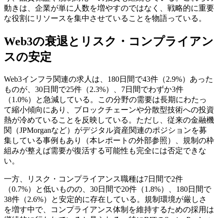
動きは、企業が単に人数を増やすのではなく、戦略的に重要
な役割にリソースを集中させていることを物語っている。
Web3の衰退とリスク・コンプライアン
スの安定
Web3インフラ関連の求人は、180日間で43件（2.9%）あった
ものが、30日間で25件（2.3%）、7日間でわずか3件
（1.0%）と急減している。この分野の需要は長期にわたっ
て縮小傾向にあり、ブロックチェーンや分散型技術への投資
熱が冷めていることを反映している。ただし、従来の金融機
関（JPMorganなど）がデジタル資産関連のポジションを募
集している事例もあり（本レポートの外部参照）、規制の枠
組みが整えば需要が復活する可能性も完全には否定できな
い。
一方、リスク・コンプライアンス職種は7日間で2件
（0.7%）と低いものの、30日間で20件（1.8%）、180日間で
38件（2.6%）と安定的に存在している。規制環境が厳しさ
を増す中で、コンプライアンス体制を維持するための採用は