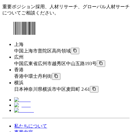
重要ポジション採用、人材リサーチ、グローバル人材サーチ
についてご相談ください。
上海
中国上海市普陀区高尚領域
広州
中国広東省広州市越秀区中山五路193号
香港
香港中環士丹利街
横浜
日本神奈川県横浜市中区麦田町 2-61
私たちについて