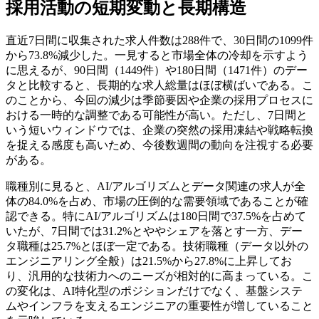
採用活動の短期変動と長期構造
直近7日間に収集された求人件数は288件で、30日間の1099件
から73.8%減少した。一見すると市場全体の冷却を示すよう
に思えるが、90日間（1449件）や180日間（1471件）のデー
タと比較すると、長期的な求人総量はほぼ横ばいである。こ
のことから、今回の減少は季節要因や企業の採用プロセスに
おける一時的な調整である可能性が高い。ただし、7日間と
いう短いウィンドウでは、企業の突然の採用凍結や戦略転換
を捉える感度も高いため、今後数週間の動向を注視する必要
がある。
職種別に見ると、AI/アルゴリズムとデータ関連の求人が全
体の84.0%を占め、市場の圧倒的な需要領域であることが確
認できる。特にAI/アルゴリズムは180日間で37.5%を占めて
いたが、7日間では31.2%とややシェアを落とす一方、デー
タ職種は25.7%とほぼ一定である。技術職種（データ以外の
エンジニアリング全般）は21.5%から27.8%に上昇してお
り、汎用的な技術力へのニーズが相対的に高まっている。こ
の変化は、AI特化型のポジションだけでなく、基盤システ
ムやインフラを支えるエンジニアの重要性が増していること