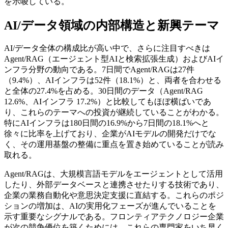
を示唆している。
AI/データ領域の内部構造と新興テーマ
AI/データ全体の構成比が高い中で、さらに注目すべきは
Agent/RAG（エージェント型AIと検索拡張生成）およびAIイ
ンフラ分野の動向である。7日間でAgent/RAGは27件
（9.4%）、AIインフラは52件（18.1%）と、両者を合わせる
と全体の27.4%を占める。30日間のデータ（Agent/RAG
12.6%、AIインフラ 17.2%）と比較してもほぼ横ばいであ
り、これらのテーマへの投資が継続していることがわかる。
特にAIインフラは180日間の16.9%から7日間の18.1%へと
徐々に比率を上げており、企業がAIモデルの開発だけでな
く、その運用基盤の整備に重点を置き始めていることが読み
取れる。
Agent/RAGは、大規模言語モデルをエージェントとして活用
したり、外部データベースと連携させたりする技術であり、
企業の業務自動化や意思決定支援に直結する。これらのポジ
ションの増加は、AIの実用化フェーズが進んでいることを
示す重要なシグナルである。フロンティアテクノロジー企業
が次の競争優位を築くためには、これらの専門家をいち早く