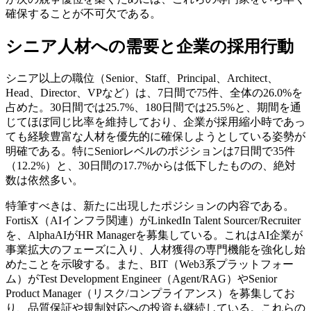
確保することが不可欠である。
シニア人材への需要と企業の採用行動
シニア以上の職位（Senior、Staff、Principal、Architect、
Head、Director、VPなど）は、7日間で75件、全体の26.0%を
占めた。30日間では25.7%、180日間では25.5%と、期間を通
じてほぼ同じ比率を維持しており、企業が採用縮小時であっ
ても経験豊富な人材を優先的に確保しようとしている姿勢が
明確である。特にSeniorレベルのポジションは7日間で35件
（12.2%）と、30日間の17.7%からは低下したものの、絶対
数は依然多い。
特筆すべきは、新たに出現したポジションの内容である。
FortisX（AIインフラ関連）がLinkedIn Talent Sourcer/Recruiter
を、AlphaAIがHR Managerを募集している。これはAI企業が
事業拡大のフェーズに入り、人材獲得の専門機能を強化し始
めたことを示唆する。また、BIT（Web3系プラットフォー
ム）がTest Development Engineer（Agent/RAG）やSenior
Product Manager（リスク/コンプライアンス）を募集してお
り、品質保証や規制対応への投資も継続している。これらの