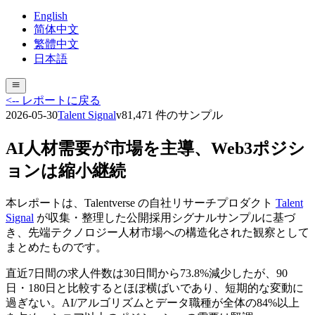
English
简体中文
繁體中文
日本語
<-- レポートに戻る
2026-05-30
Talent Signal
v
8
1,471
件のサンプル
AI人材需要が市場を主導、Web3ポジシ
ョンは縮小継続
本レポートは、Talentverse の自社リサーチプロダクト
Talent
Signal
が収集・整理した公開採用シグナルサンプルに基づ
き、先端テクノロジー人材市場への構造化された観察として
まとめたものです。
直近7日間の求人件数は30日間から73.8%減少したが、90
日・180日と比較するとほぼ横ばいであり、短期的な変動に
過ぎない。AI/アルゴリズムとデータ職種が全体の84%以上