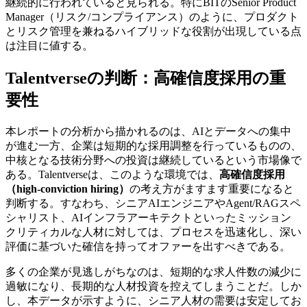
継続的に行われていると見られる。特にBITのSenior Product
Manager（リスク/コンプライアンス）のように、プロダクト
とリスク管理を兼ねるハイブリッドな役割が出現している点
は注目に値する。
Talentverseの判断：高確信度採用の重
要性
本レポートの分析から描かれるのは、AIとデータへの集中
が進む一方、企業は短期的な採用調整を行っているものの、
中核となる技術分野への投資は継続しているという市場像で
ある。Talentverseは、このような環境では、
高確信度採用
（high-conviction hiring）
の考え方がますます重要になると
判断する。すなわち、シニアAIエンジニアやAgent/RAGスペ
シャリスト、AIインフラアーキテクトといったミッション
クリティカルな人材に対しては、プロセスを迅速化し、深い
評価に基づいた確信を持ってオファーを出すべきである。
多くの企業が見逃しがちなのは、短期的な求人件数の減少に
過敏になり、長期的な人材投資を控えてしまうことだ。しか
し、本データが示すように、シニア人材の需要は安定してお