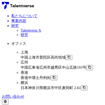
私たちについて
事業内容
研究
Talentverse X
研究
オフィス
上海
中国上海市普陀区高尚領域
広州
中国広東省広州市越秀区中山五路193号
香港
香港中環士丹利街
横浜
日本神奈川県横浜市中区麦田町 2-61
お問い合わせ