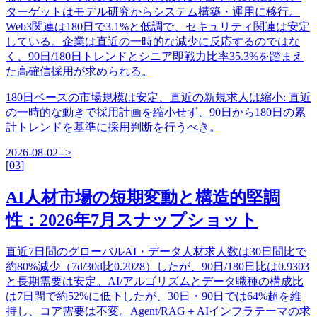
ターゲットはモデル研究からシステム構築・運用に移行。
Web3関連は180日で3.1%と低調で、セキュリティ関連は安定
している。企業は直近の一時的な減少に反応するのではな
く、90日/180日トレンドとシニア即戦力比率35.3%を踏まえ
た高確信採用が求められる。
180日ベースの市場規模は安定、直近の新規求人は縮小
:
直近
の一時的な動きで採用計画を縮小せず、90日から180日の累
計トレンドを基準に採用判断を行うべき。
2026-08-02
-->
[
03
]
AI人材市場の短期変動と構造的堅調
性：2026年7月スナップショット
直近7日間のグローバルAI・データ人材求人数は30日間比で
約80%減少（7d/30d比0.2028）したが、90日/180日比は0.9303
と長期需要は安定。AI/アルゴリズムとデータ職種の構成比
は7日間で約52%に低下したが、30日・90日では64%超を維
持し、コア需要は不変。Agent/RAG＋AIインフラテーマの求