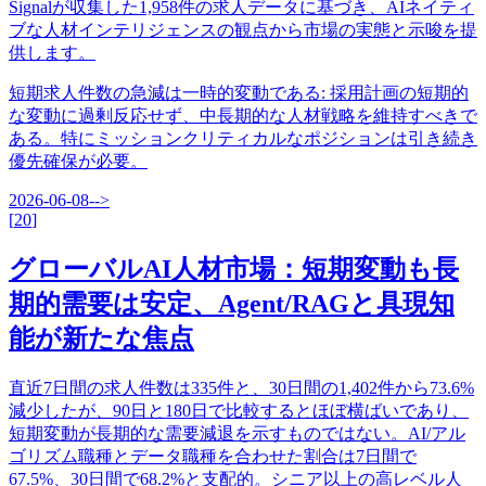
Signalが収集した1,958件の求人データに基づき、AIネイティ
ブな人材インテリジェンスの観点から市場の実態と示唆を提
供します。
短期求人件数の急減は一時的変動である
:
採用計画の短期的
な変動に過剰反応せず、中長期的な人材戦略を維持すべきで
ある。特にミッションクリティカルなポジションは引き続き
優先確保が必要。
2026-06-08
-->
[
20
]
グローバルAI人材市場：短期変動も長
期的需要は安定、Agent/RAGと具現知
能が新たな焦点
直近7日間の求人件数は335件と、30日間の1,402件から73.6%
減少したが、90日と180日で比較するとほぼ横ばいであり、
短期変動が長期的な需要減退を示すものではない。AI/アル
ゴリズム職種とデータ職種を合わせた割合は7日間で
67.5%、30日間で68.2%と支配的。シニア以上の高レベル人