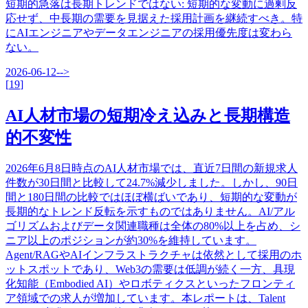
短期的急落は長期トレンドではない
:
短期的な変動に過剰反
応せず、中長期の需要を見据えた採用計画を継続すべき。特
にAIエンジニアやデータエンジニアの採用優先度は変わら
ない。
2026-06-12
-->
[
19
]
AI人材市場の短期冷え込みと長期構造
的不変性
2026年6月8日時点のAI人材市場では、直近7日間の新規求人
件数が30日間と比較して24.7%減少しました。しかし、90日
間と180日間の比較ではほぼ横ばいであり、短期的な変動が
長期的なトレンド反転を示すものではありません。AI/アル
ゴリズムおよびデータ関連職種は全体の80%以上を占め、シ
ニア以上のポジションが約30%を維持しています。
Agent/RAGやAIインフラストラクチャは依然として採用のホ
ットスポットであり、Web3の需要は低調が続く一方、具現
化知能（Embodied AI）やロボティクスといったフロンティ
ア領域での求人が増加しています。本レポートは、Talent