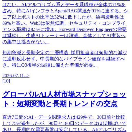
はない。AI/アルゴリズム系とデータ系職種が全体の71%を
占め、特にAIインフラとAgent/RAG関連が91%に達する。シ
ニア以上ポストの比率は32%に低下したが、給与透明性は
89%と高い。Web3は依然低調、セキュリティ・コンプライ
アンス職種は8.5%に増加。Forward Deployed Engineerの需要
は継続し、生成AIトレーナーは消滅。全体としてAI実装へ
の集中は揺るがない。
短期急減と長期安定の二層構造
:
採用担当者は短期的な減少
に過剰反応せず、中長期的なパイプライン確保を継続すべ
き。特にQ3後半の回復に備えた準備が必要。
2026-07-11
-->
[
10
]
グローバルAI人材市場スナップショッ
ト：短期変動と長期トレンドの交点
直近7日間のAI・データ関連求人は429件で、30日前と比較
して75%減少したが、90日と180日のデータはほぼ横ばいで
あり、長期的な需要基盤は安定している。AI/アルゴリズム