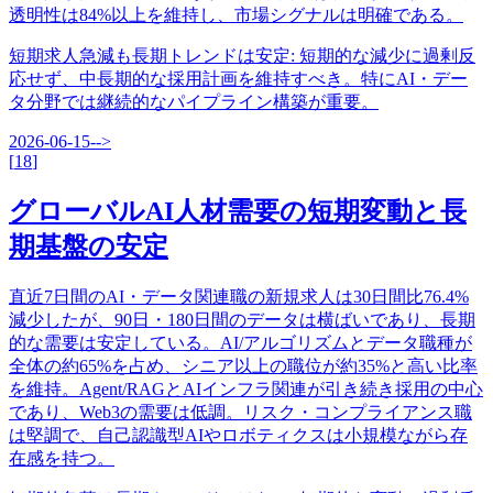
透明性は84%以上を維持し、市場シグナルは明確である。
短期求人急減も長期トレンドは安定
:
短期的な減少に過剰反
応せず、中長期的な採用計画を維持すべき。特にAI・デー
タ分野では継続的なパイプライン構築が重要。
2026-06-15
-->
[
18
]
グローバルAI人材需要の短期変動と長
期基盤の安定
直近7日間のAI・データ関連職の新規求人は30日間比76.4%
減少したが、90日・180日間のデータは横ばいであり、長期
的な需要は安定している。AI/アルゴリズムとデータ職種が
全体の約65%を占め、シニア以上の職位が約35%と高い比率
を維持。Agent/RAGとAIインフラ関連が引き続き採用の中心
であり、Web3の需要は低調。リスク・コンプライアンス職
は堅調で、自己認識型AIやロボティクスは小規模ながら存
在感を持つ。