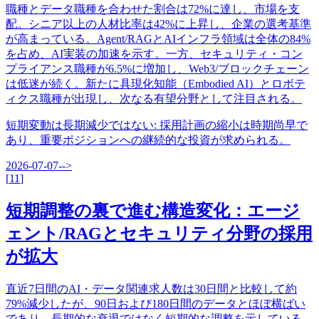
職種とデータ職種を合わせた割合は72%に達し、市場を支
配。シニア以上の人材比率は42%に上昇し、企業の選考基準
が高まっている。Agent/RAGとAIインフラ領域は全体の84%
を占め、AI実装の加速を示す。一方、セキュリティ・コン
プライアンス職種が6.5%に増加し、Web3/ブロックチェーン
は低迷が続く。新たに具現化知能（Embodied AI）とロボテ
ィクス職種が出現し、次なる有望分野として注目される。
短期変動は長期減少ではない
:
採用計画の縮小は時期尚早で
あり、重要ポジションへの継続的な投資が求められる。
2026-07-07
-->
[
11
]
短期調整の裏で進む構造変化：エージ
ェント/RAGとセキュリティ分野の採用
が拡大
直近7日間のAI・データ関連求人数は30日間と比較して約
79%減少したが、90日および180日間のデータとほぼ横ばい
であり、長期的な衰退ではなく短期的な調整を示している。