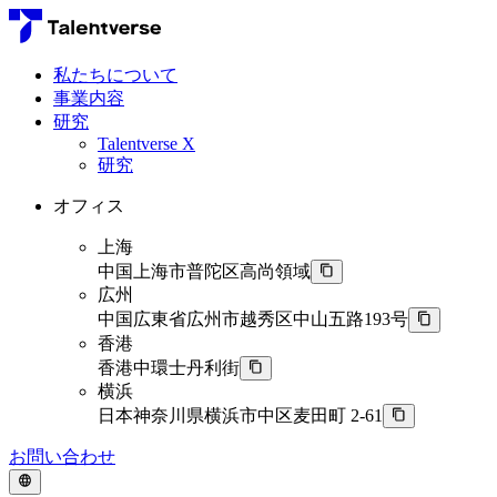
私たちについて
事業内容
研究
Talentverse X
研究
オフィス
上海
中国上海市普陀区高尚領域
広州
中国広東省広州市越秀区中山五路193号
香港
香港中環士丹利街
横浜
日本神奈川県横浜市中区麦田町 2-61
お問い合わせ