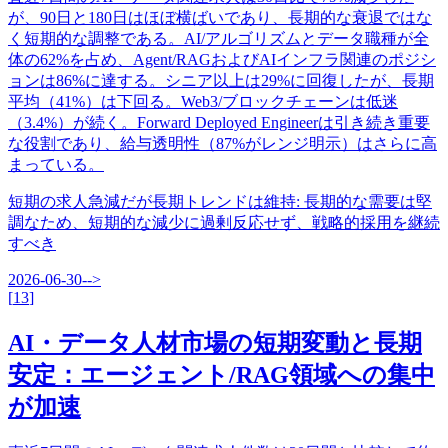
が、90日と180日はほぼ横ばいであり、長期的な衰退ではな
く短期的な調整である。AI/アルゴリズムとデータ職種が全
体の62%を占め、Agent/RAGおよびAIインフラ関連のポジシ
ョンは86%に達する。シニア以上は29%に回復したが、長期
平均（41%）は下回る。Web3/ブロックチェーンは低迷
（3.4%）が続く。Forward Deployed Engineerは引き続き重要
な役割であり、給与透明性（87%がレンジ明示）はさらに高
まっている。
短期の求人急減だが長期トレンドは維持
:
長期的な需要は堅
調なため、短期的な減少に過剰反応せず、戦略的採用を継続
すべき
2026-06-30
-->
[
13
]
AI・データ人材市場の短期変動と長期
安定：エージェント/RAG領域への集中
が加速