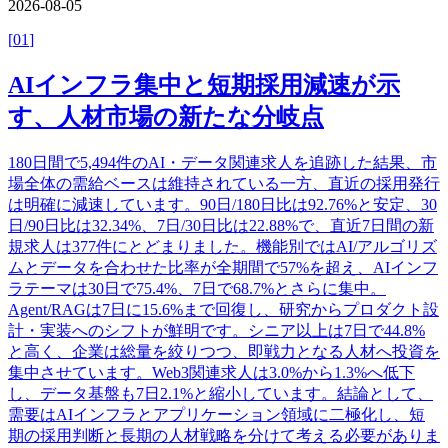
2026-08-05
[
01
]
AIインフラ集中と短期採用減速が示
す、人材市場の新たな分岐点
180日間で5,494件のAI・データ関連求人を追跡した結果、市
場全体の需給ベースは維持されている一方、直近の採用発行
は明確に減速しています。90日/180日比は92.76%と安定、30
日/90日比は32.34%、7日/30日比は22.88%で、直近7日間の新
規求人は377件にとどまりました。機能別ではAI/アルゴリズ
ムとデータを合わせた比率が全期間で57%を超え、AIインフ
ラテーマは30日で75.4%、7日で68.7%とさらに集中。
Agent/RAGは7日に15.6%まで回復し、研究からプロダクト設
計・実装へのシフトが鮮明です。シニア以上は7日で44.8%
と高く、企業は総量を絞りつつ、即戦力となる人材へ投資を
集中させています。Web3関連求人は3.0%から1.3%へ低下
し、データ基盤も7日2.1%と縮小しています。結論として、
需要はAIインフラとアプリケーション領域に二極化し、短
期の採用判断と長期の人材戦略を分けて考える必要がありま