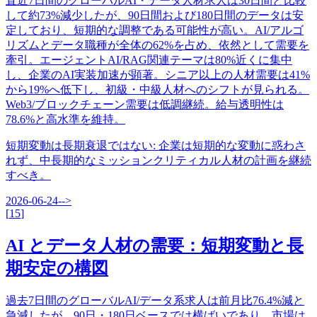
直近7日間のグローバルAI・データ人材求人は30日間と比較
して約73%減少したが、90日間および180日間のデータは安
定しており、短期的な調整である可能性が高い。AI/アルゴ
リズムとデータ職種が全体の62%を占め、依然として需要を
牽引。エージェントAI/RAG関連テーマは80%近くに集中
し、企業のAI実装加速が顕著。シニア以上の人材需要は41%
から19%へ低下し、初級・中級人材へのシフトが見られる。
Web3/ブロックチェーン需要は低調継続。給与透明性は
78.6%と高水準を維持。
短期変動は長期衰退ではない
:
企業は短期的な変動に惑わさ
れず、中長期的なミッションクリティカル人材の計画を継続
すべき。
2026-06-24
-->
[
15
]
AI とデータ人材の需要：短期変動と長
期安定の構図
過去7日間のグローバルAI/データ系求人は前月比76.4%減と
急減したが、90日・180日ベースでは横ばいであり、市場は