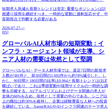
短期求人急減も長期トレンドは安定
:
重要なポジションは計
画通り採用を継続すべき。一時的な変動に過剰反応せず、中
長期視点で判断する必要がある
2026-07-27
-->
[
05
]
グローバルAI人材市場の短期変動：イ
ンフラ・エージェント領域が主導、シ
ニア人材の需要は依然として堅調
グローバルなAI・データ人材市場では、直近7日間の新規求
人数が381件と、前30日間の1,692件から約78%減少した。し
かし、90日間と180日間の比率は0.964と長期トレンドはほぼ
横ばいであり、これは季節変動や採用サイクルの一時的な調
整を示唆する。AI/アルゴリズムおよびデータ関連の求人が
全体の66%を占め、依然として需要の中心である。シニア以
上の職位は約30%を維持し、企業は経験豊富な人材への投資
を継続している。Agent/RAGやAIインフラ関連のテーマ求人