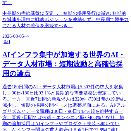
す。
中長期の需給基盤は安定し、短期の採用発行は減速
:
短期的
な減速を理由に戦略ポジションを凍結せず、中長期で競争力
になる人材の確保を継続すべき。
2026-08-05
-->
[
02
]
AIインフラ集中が加速する世界のAI・
データ人材市場：短期波動と高確信採
用の論点
過去180日間のAI・データ人材市場は5,303件の求人を収集
し、90日/180日比93.1%と長期的な需要基盤は安定してい
る。一方、直近7日間の新規求人は320件で30日間の19.8%に
減少し、短期の採用公開ペースは調整局面にある。AI/アル
ゴリズムとデータ職種は30日・90日で64%超を維持する一
方、直近7日間では技術・エンジニア職が40.3%となり、短
期の追加採用はAIインフラやプロダクト実装へ傾いてい
る。AIインフラ関連の求人割合は直近7日で77.8%に達し、