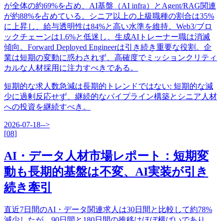
が全体の約69%を占め、AI基盤（AI infra）とAgent/RAG関連
が約88%を占めている。シニア以上の上級職種の割合は35%
に上昇し、給与透明性は84%と高い水準を維持。Web3/ブロ
ックチェーンは1.6%と低迷し、生成AIトレーナー職は消滅
傾向。Forward Deployed Engineerは引き続き重要な役割。企
業は短期の変動に惑わされず、高確度でミッションクリティ
カルな人材採用に注力すべきである。
短期的な求人数急減は長期的トレンドではない
:
短期的な減
少に過剰反応せず、継続的なパイプライン構築とシニア人材
への投資を継続すべき。
2026-07-18
-->
[
08
]
AI・データ人材市場レポート：短期変
動も長期的基盤は不変、AI実装が引き
続き牽引
直近7日間のAI・データ関連求人は30日間と比較して約78%
減少したが、90日間と180日間の推移はほぼ横ばいであり、