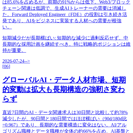
は85.6%を占めるが、前期の91%からは低下。Web3/ブロック
チェーン関連は低調で、生成AIトレーナーの需要は消滅し
た。Forward Deployed Engineer（FDE）の役割は引き続き活
発であり、AIをビジネスに実装する人材への需要が根強
い。
短期減少だが長期横ばい
:
短期的な減少に過剰反応せず、中
長期的な採用計画を継続すべき。特に戦略的ポジションは維
持が重要。
2026-07-24
-->
[
06
]
グローバルAI・データ人材市場、短期
的変動は拡大も長期構造の強靭さ変わ
らず
直近7日間のAI・データ関連求人は30日間と比較して約78%
減少したが、90日間と180日間ではほぼ横ばい（90d/180d比
=0.967）であり、長期的な需要構造に変化はない。AI/アル
ゴリズム職種とデータ職種が全体の約66%を占め、AI基盤と