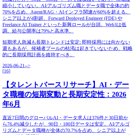
縮小していない。AI/アルゴリズム職とデータ職で全体の約
70%を占め、Agent/RAG・AIインフラ関連が60%を超える。
シニア以上が4割超、Forward Deployed Engineer (FDE) や
Freelance AI Trainer といった新興ロールが台頭。Web3は低
調。給与公開率は79%と高水準。
短期求人急減も長期トレンドは安定
:
即時採用には向かない
週もあるが、候補者プールの枯渇は起きていないため、戦略
的に長期採用計画を維持すべき。
2026-06-21
-->
[
16
]
【タレントバースリサーチ】AI・デー
タ職種の短期変動と長期安定性：2026
年6月
直近7日間のグローバルAI・データ求人は376件と30日前か
ら76.4%減少したが、90日・180日データは安定。AI/アルゴ
リズムとデータ職種が全体の70.7%を占め、シニア以上が