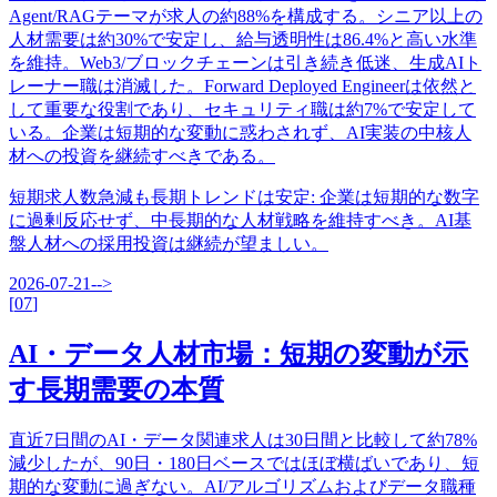
Agent/RAGテーマが求人の約88%を構成する。シニア以上の
人材需要は約30%で安定し、給与透明性は86.4%と高い水準
を維持。Web3/ブロックチェーンは引き続き低迷、生成AIト
レーナー職は消滅した。Forward Deployed Engineerは依然と
して重要な役割であり、セキュリティ職は約7%で安定して
いる。企業は短期的な変動に惑わされず、AI実装の中核人
材への投資を継続すべきである。
短期求人数急減も長期トレンドは安定
:
企業は短期的な数字
に過剰反応せず、中長期的な人材戦略を維持すべき。AI基
盤人材への採用投資は継続が望ましい。
2026-07-21
-->
[
07
]
AI・データ人材市場：短期の変動が示
す長期需要の本質
直近7日間のAI・データ関連求人は30日間と比較して約78%
減少したが、90日・180日ベースではほぼ横ばいであり、短
期的な変動に過ぎない。AI/アルゴリズムおよびデータ職種