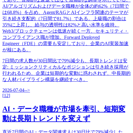
AI/アルゴリズムおよびデータ職種が全体の約62%（7日間で
は68.8%）を占め、Agent/RAGとAIインフラ関連のテーマが
引き続き支配的（7日間で81.7%）である。上級職の割合は
35%に上昇し、給与の透明性は82%と高い水準を維持。
Web3/ブロックチェーンは低迷が続く一方、セキュリティ・
コンプライアンス職が増加。Forward Deployed
Engineer（FDE）の需要も安定しており、企業のAI実装加速
が核にある。
7日間の求人数が30日間比で79%減少も、長期トレンドは安
定
:
ミッションクリティカルなポジションは引き続き採用が
行われるため、企業は短期的な変動に惑わされず、中長期的
な人材パイプライン構築を継続すべき。
2026-07-04
-->
[
12
]
AI・データ職種が市場を牽引、短期変
動は長期トレンドを変えず
直近7日間のAI・データ関連求人は30日比で79%減少した