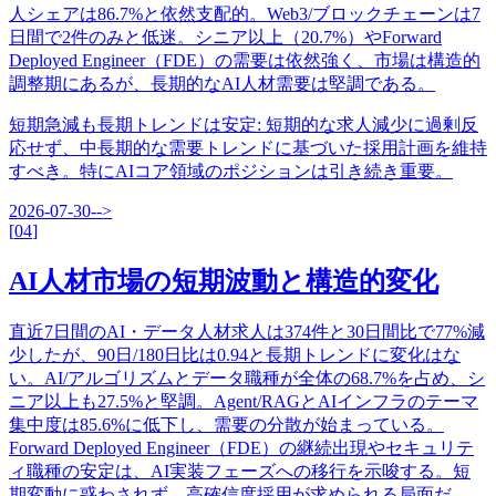
人シェアは86.7%と依然支配的。Web3/ブロックチェーンは7
日間で2件のみと低迷。シニア以上（20.7%）やForward
Deployed Engineer（FDE）の需要は依然強く、市場は構造的
調整期にあるが、長期的なAI人材需要は堅調である。
短期急減も長期トレンドは安定
:
短期的な求人減少に過剰反
応せず、中長期的な需要トレンドに基づいた採用計画を維持
すべき。特にAIコア領域のポジションは引き続き重要。
2026-07-30
-->
[
04
]
AI人材市場の短期波動と構造的変化
直近7日間のAI・データ人材求人は374件と30日間比で77%減
少したが、90日/180日比は0.94と長期トレンドに変化はな
い。AI/アルゴリズムとデータ職種が全体の68.7%を占め、シ
ニア以上も27.5%と堅調。Agent/RAGとAIインフラのテーマ
集中度は85.6%に低下し、需要の分散が始まっている。
Forward Deployed Engineer（FDE）の継続出現やセキュリテ
ィ職種の安定は、AI実装フェーズへの移行を示唆する。短
期変動に惑わされず、高確信度採用が求められる局面だ。