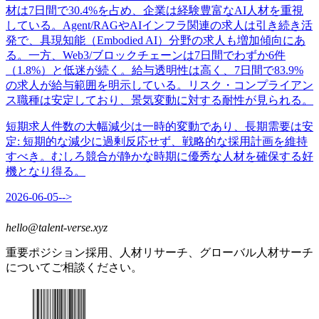
材は7日間で30.4%を占め、企業は経験豊富なAI人材を重視
している。Agent/RAGやAIインフラ関連の求人は引き続き活
発で、具現知能（Embodied AI）分野の求人も増加傾向にあ
る。一方、Web3/ブロックチェーンは7日間でわずか6件
（1.8%）と低迷が続く。給与透明性は高く、7日間で83.9%
の求人が給与範囲を明示している。リスク・コンプライアン
ス職種は安定しており、景気変動に対する耐性が見られる。
短期求人件数の大幅減少は一時的変動であり、長期需要は安
定
:
短期的な減少に過剰反応せず、戦略的な採用計画を維持
すべき。むしろ競合が静かな時期に優秀な人材を確保する好
機となり得る。
2026-06-05
-->
hello@talent-verse.xyz
重要ポジション採用、人材リサーチ、グローバル人材サーチ
についてご相談ください。