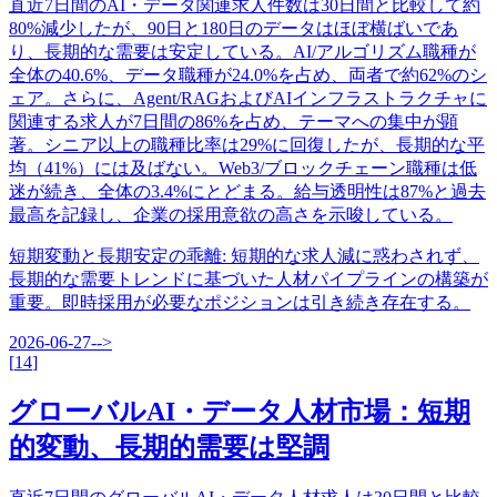
直近7日間のAI・データ関連求人件数は30日間と比較して約
80%減少したが、90日と180日のデータはほぼ横ばいであ
り、長期的な需要は安定している。AI/アルゴリズム職種が
全体の40.6%、データ職種が24.0%を占め、両者で約62%のシ
ェア。さらに、Agent/RAGおよびAIインフラストラクチャに
関連する求人が7日間の86%を占め、テーマへの集中が顕
著。シニア以上の職種比率は29%に回復したが、長期的な平
均（41%）には及ばない。Web3/ブロックチェーン職種は低
迷が続き、全体の3.4%にとどまる。給与透明性は87%と過去
最高を記録し、企業の採用意欲の高さを示唆している。
短期変動と長期安定の乖離
:
短期的な求人減に惑わされず、
長期的な需要トレンドに基づいた人材パイプラインの構築が
重要。即時採用が必要なポジションは引き続き存在する。
2026-06-27
-->
[
14
]
グローバルAI・データ人材市場：短期
的変動、長期的需要は堅調