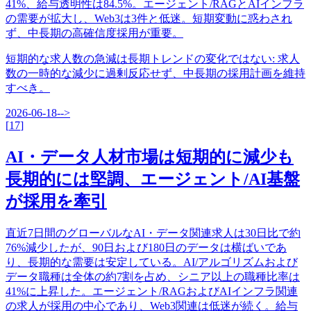
41%、給与透明性は84.5%。エージェント/RAGとAIインフラ
の需要が拡大し、Web3は3件と低迷。短期変動に惑わされ
ず、中長期の高確信度採用が重要。
短期的な求人数の急減は長期トレンドの変化ではない
:
求人
数の一時的な減少に過剰反応せず、中長期の採用計画を維持
すべき。
2026-06-18
-->
[
17
]
AI・データ人材市場は短期的に減少も
長期的には堅調、エージェント/AI基盤
が採用を牽引
直近7日間のグローバルなAI・データ関連求人は30日比で約
76%減少したが、90日および180日のデータは横ばいであ
り、長期的な需要は安定している。AI/アルゴリズムおよび
データ職種は全体の約7割を占め、シニア以上の職種比率は
41%に上昇した。エージェント/RAGおよびAIインフラ関連
の求人が採用の中心であり、Web3関連は低迷が続く。給与