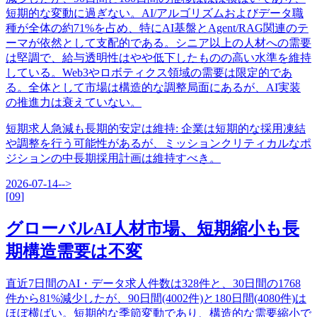
短期的な変動に過ぎない。AI/アルゴリズムおよびデータ職
種が全体の約71%を占め、特にAI基盤とAgent/RAG関連のテ
ーマが依然として支配的である。シニア以上の人材への需要
は堅調で、給与透明性はやや低下したものの高い水準を維持
している。Web3やロボティクス領域の需要は限定的であ
る。全体として市場は構造的な調整局面にあるが、AI実装
の推進力は衰えていない。
短期求人急減も長期的安定は維持
:
企業は短期的な採用凍結
や調整を行う可能性があるが、ミッションクリティカルなポ
ジションの中長期採用計画は維持すべき。
2026-07-14
-->
[
09
]
グローバルAI人材市場、短期縮小も長
期構造需要は不変
直近7日間のAI・データ求人件数は328件と、30日間の1768
件から81%減少したが、90日間(4002件)と180日間(4080件)は
ほぼ横ばい。短期的な季節変動であり、構造的な需要縮小で